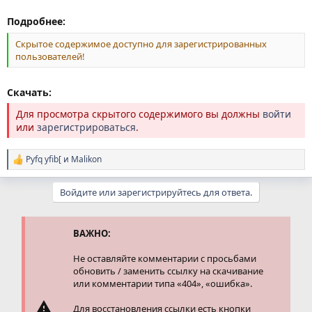
Подробнее:
Скрытое содержимое доступно для зарегистрированных
пользователей!
Скачать:
Для просмотра скрытого содержимого вы должны
войти
или
зарегистрироваться
.
Pyfq yfib[
и
Malikon
Р
е
а
Войдите или зарегистрируйтесь для ответа.
к
ц
и
и
ВАЖНО:
:
Не оставляйте комментарии с просьбами
обновить / заменить ссылку на скачивание
или комментарии типа «404», «ошибка».
Для восстановления ссылки есть кнопки