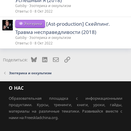
Успешный Я (2018)
Gatsby
Эзотерика и оккультизм
Ответы
0
8 Окт 2022
[Аst-production] Скейпинг.
Эзотерика
Травма несправедливости (2018)
Gatsby
Эзотерика и оккультизм
Ответы
0
8 Окт 2022
Bluesky
LinkedIn
Электронная почта
Ссылка
Поделиться:
Эзотерика и оккультизм
О НАС
Образовательная площадка с информационными
продуктами. Курсы, тренинги, книги, уроки, гайды,
материалы на различные тематики. Развивайся вместе с
нами на Freeskladchina.org.