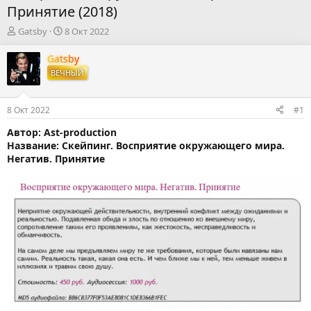
Принятие (2018)
А
Д
Gatsby
8 Окт 2022
в
а
т
т
Gatsby
о
а
ВЕЧНЫЙ
р
н
т
а
е
ч
8 Окт 2022
#1
м
а
ы
л
Автор: Аst-production
а
Название: Скейпинг. Восприятие окружающего мира.
Негатив. Принятие