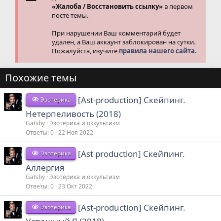
«Жалоба / Восстановить ссылку»
в первом
посте темы.
При нарушении Ваш комментарий будет
удален, а Ваш аккаунт заблокирован на сутки.
Пожалуйста, изучите
правила нашего сайта.
Похожие темы
[Аst-production] Скейпинг.
Эзотерика
Нетерпеливость (2018)
Gatsby
Эзотерика и оккультизм
Ответы
0
22 Ноя 2022
[Аst production] Скейпинг.
Эзотерика
Аллергия
Gatsby
Эзотерика и оккультизм
Ответы
0
23 Окт 2022
[Аst-production] Скейпинг.
Эзотерика