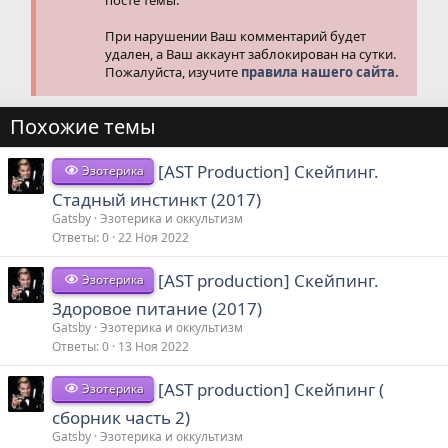
При нарушении Ваш комментарий будет
удален, а Ваш аккаунт заблокирован на сутки.
Пожалуйста, изучите
правила нашего сайта.
Похожие темы
[AST Production] Скейпинг.
Эзотерика
Стадный инстинкт (2017)
Gatsby
Эзотерика и оккультизм
Ответы
0
22 Ноя 2022
[AST production] Скейпинг.
Эзотерика
Здоровое питание (2017)
Gatsby
Эзотерика и оккультизм
Ответы
0
13 Ноя 2022
[AST production] Скейпинг (
Эзотерика
сборник часть 2)
Gatsby
Эзотерика и оккультизм