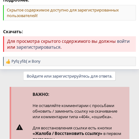
Скрытое содержимое доступно для зарегистрированных
пользователей!
Скачать:
Для просмотра скрытого содержимого вы должны
войти
или
зарегистрироваться
.
Pyfq yfib[
и
Bony
Р
е
а
Войдите или зарегистрируйтесь для ответа.
к
ц
и
и
ВАЖНО:
:
Не оставляйте комментарии с просьбами
обновить / заменить ссылку на скачивание
или комментарии типа «404», «ошибка».
Для восстановления ссылки есть кнопки
«Жалоба / Восстановить ссылку»
в первом
посте темы.