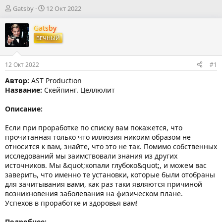
А
Д
Gatsby
12 Окт 2022
в
а
т
т
Gatsby
о
а
ВЕЧНЫЙ
р
н
т
а
е
ч
12 Окт 2022
#1
м
а
ы
л
Автор:
AST Production
а
Название:
Скейпинг. Целлюлит
Описание:
Если при проработке по списку вам покажется, что
прочитанная только что иллюзия никоим образом не
относится к вам, знайте, что это не так. Помимо собственных
исследований мы заимствовали знания из других
источников. Мы &quot;копали глубоко&quot;, и можем вас
заверить, что именно те установки, которые были отобраны
для зачитывания вами, как раз таки являются причиной
возникновения заболевания на физическом плане.
Успехов в проработке и здоровья вам!
Подробнее: