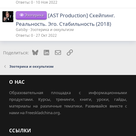
Ответы
0
10 Ноя 2022
[AST Production] Скейпинг.
Эзотерика
Реальность. Эго. Стабильность (2018)
Gatsby
Эзотерика и оккультизм
Ответы
0
27 Окт 2022
Bluesky
LinkedIn
Электронная почта
Ссылка
Поделиться:
Эзотерика и оккультизм
О НАС
Образовательная площадка с информационными
продуктами. Курсы, тренинги, книги, уроки, гайды,
материалы на различные тематики. Развивайся вместе с
нами на Freeskladchina.org.
ССЫЛКИ