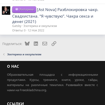
[Ast Nova] Разблокировка чакр.
Эзотерика
Свадхистана. “Я чувствую”. Чакра секса и
денег (2021)
Gatsby
Эзотерика и оккультизм
Ответы
0
12 Ноя 2022
Bluesky
LinkedIn
Электронная почта
Ссылка
Поделиться:
Эзотерика и оккультизм
О НАС
Образовательная площадка с информационными
продуктами. Курсы, тренинги, книги, уроки, гайды,
материалы на различные тематики. Развивайся вместе с
нами на Freeskladchina.org.
ССЫЛКИ