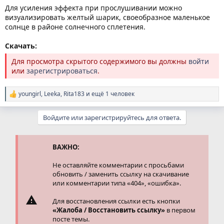
Для усиления эффекта при прослушивании можно
визуализировать желтый шарик, своеобразное маленькое
солнце в районе солнечного сплетения.
Скачать:
Для просмотра скрытого содержимого вы должны
войти
или
зарегистрироваться
.
youngirl
,
Leeka
,
Rita183
и ещё 1 человек
Р
е
а
Войдите или зарегистрируйтесь для ответа.
к
ц
и
и
ВАЖНО:
:
Не оставляйте комментарии с просьбами
обновить / заменить ссылку на скачивание
или комментарии типа «404», «ошибка».
Для восстановления ссылки есть кнопки
«Жалоба / Восстановить ссылку»
в первом
посте темы.