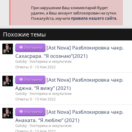
При нарушении Ваш комментарий будет
удален, а Ваш аккаунт заблокирован на сутки.
Пожалуйста, изучите
правила нашего сайта.
Похожие темы
[Ast Nova] Разблокировка чакр.
Эзотерика
Сахасрара. “Я осознаю”(2021)
Gatsby
Эзотерика и оккультизм
Ответы
0
13 Ноя 2022
[Ast Nova] Разблокировка чакр.
Эзотерика
Аджна. “Я вижу” (2021)
Gatsby
Эзотерика и оккультизм
Ответы
0
13 Ноя 2022
[Ast Nova] Разблокировка чакр.
Эзотерика
Анахата. “Я люблю” (2021)
Gatsby
Эзотерика и оккультизм
Ответы
0
13 Ноя 2022