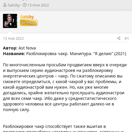
А
Д
Gatsby
13 Ноя 2022
в
а
т
т
Gatsby
о
а
ВЕЧНЫЙ
р
н
т
а
е
ч
13 Ноя 2022
#1
м
а
ы
л
Автор:
Ast Nova
а
Название:
Разблокировка чакр. Манипура. “Я делаю” (2021)
По многочисленным просьбам продвигаем вверх в очереди
и выпускаем серию аудионастроев на разблокировку
энергетических центров – чакр. По сжатому описанию вы
сможете определиться, с какой чакрой у вас проблемы, и
какой аудионастрой вам нужен. Но, как уже многие
догадались, крайне желательно прослушать аудионастрои
для всех семи чакр. Ибо даже у среднестатистического
здорового человека все центры работают далеко не в
полную силу.
Разблокировке чакр способствует также вшитая в
программу проработка негативных установок, завязанных