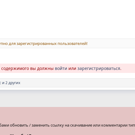
пно для зарегистрированных пользователей!
о содержимого вы должны
войти
или
зарегистрироваться
.
с
и 2 других
бами обновить / заменить ссылку на скачивание или комментарии тип