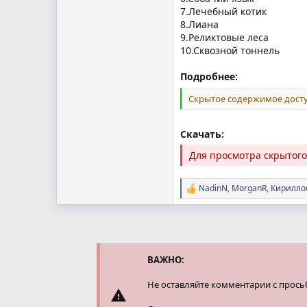
7.Лечебный котик
8.Лиана
9.Реликтовые леса
10.Сквозной тоннель
Подробнее:
Скрытое содержимое досту
Скачать:
Для просмотра скрытог
NadinN
,
MorganR
,
Кирилло
Р
е
а
к
ц
и
и
ВАЖНО:
:
Не оставляйте комментарии с прось