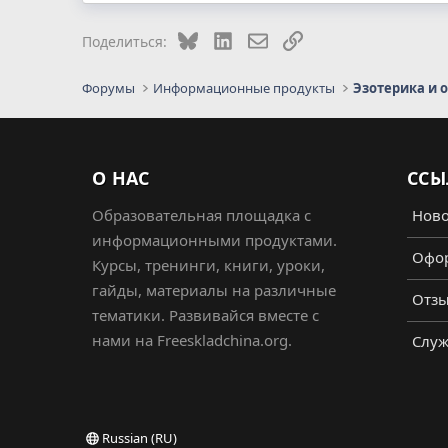
Bluesky
LinkedIn
Электронная почта
Ссылка
Поделиться:
Форумы
Информационные продукты
Эзотерика и 
О НАС
ССЫ
Образовательная площадка с
Ново
информационными продуктами.
Офор
Курсы, тренинги, книги, уроки,
гайды, материалы на различные
Отз
тематики. Развивайся вместе с
нами на Freeskladchina.org.
Служ
Russian (RU)