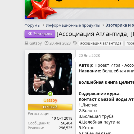
Форумы
Информационные продукты
Эзотерика и 
[Ассоциация Атлантида] [
Эзотерика
А
Д
Т
Gatsby
20 Янв 2023
ассоциация атлантида
про
в
а
е
т
т
г
20 Янв 2023
о
а
и
р
н
Автор:
Проект Игра - Асс
т
а
Название:
Волшебная книг
е
ч
м
а
Волшебная книга Целите
ы
л
а
Содержание курса:
Контакт с Базой Воды А
Gatsby
1.Листик
ВЕЧНЫЙ
2.Болото
Регистрация
3.Большая труба
10 Окт 2018
4.Целебная паутина
Сообщения
56,404
5.Кокон
Реакции
296,525
6.Собачий язык