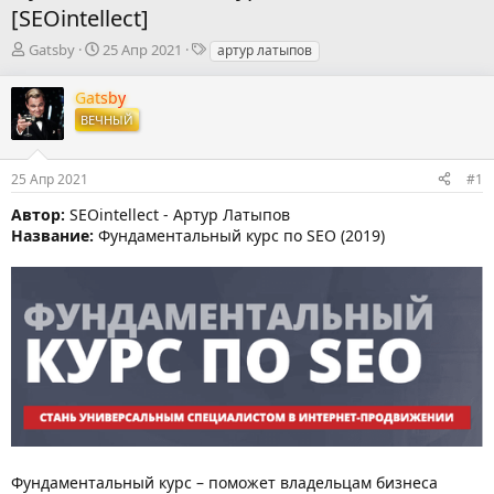
[SEOintellect]
А
Д
Т
Gatsby
25 Апр 2021
артур латыпов
в
а
е
т
т
г
Gatsby
о
а
и
ВЕЧНЫЙ
р
н
т
а
е
ч
25 Апр 2021
#1
м
а
ы
л
Автор:
SEOintellect - Артур Латыпов
а
Название:
Фундаментальный курс по SEO (2019)
Фундаментальный курс – поможет владельцам бизнеса