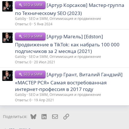
[Артур Корсаков] Мастер-группа
SEO и SMM
по Техническому SEO (2023)
Gatsby
SEO и SMM, Оптимизация и продвижение
Ответы
0
5 Янв 2024
[Артур Магель] [Edston]
SEO и SMM
Продвижение в TikTok: как набрать 100 000
подписчиков за 2 месяца (2021)
Gatsby
SEO и SMM, Оптимизация и продвижение
Ответы
0
20 Июл 2021
[Артур Грант, Виталий Гандзий]
SEO и SMM
«МАСТЕР РСЯ» Самая востребованная
интернет-профессия в 2017 году
Gatsby
SEO и SMM, Оптимизация и продвижение
Ответы
0
19 Апр 2021
Bluesky
LinkedIn
Электронная почта
Ссылка
Поделиться: