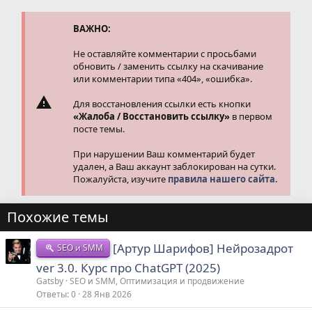
ц
и
и
ВАЖНО:
:
Не оставляйте комментарии с просьбами
обновить / заменить ссылку на скачивание
или комментарии типа «404», «ошибка».
Для восстановления ссылки есть кнопки
«Жалоба / Восстановить ссылку»
в первом
посте темы.
При нарушении Ваш комментарий будет
удален, а Ваш аккаунт заблокирован на сутки.
Пожалуйста, изучите
правила нашего сайта.
Похожие темы
[Артур Шарифов] Нейрозадрот
SEO и SMM
ver 3.0. Курс про ChatGPT (2025)
Gatsby
SEO и SMM, Оптимизация и продвижение
Ответы
0
28 Янв 2026