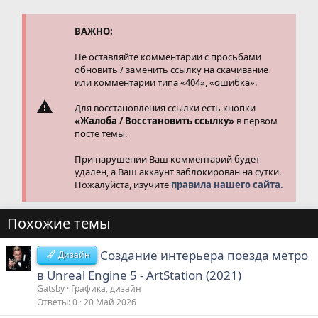
ц
и
и
ВАЖНО:
:
Не оставляйте комментарии с просьбами
обновить / заменить ссылку на скачивание
или комментарии типа «404», «ошибка».
Для восстановления ссылки есть кнопки
«Жалоба / Восстановить ссылку»
в первом
посте темы.
При нарушении Ваш комментарий будет
удален, а Ваш аккаунт заблокирован на сутки.
Пожалуйста, изучите
правила нашего сайта.
Похожие темы
Создание интерьера поезда метро
Дизайн
в Unreal Engine 5 - ArtStation (2021)
Gatsby
Графика, дизайн
Ответы
0
20 Май 2026