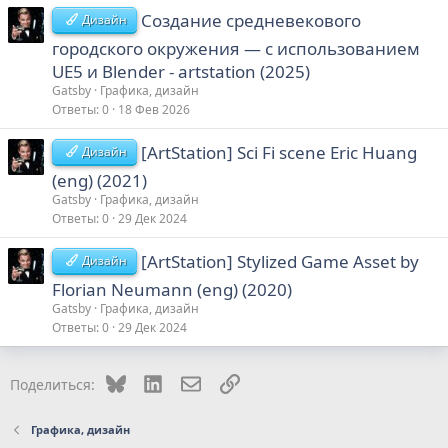
Создание средневекового
Дизайн
городского окружения — с использованием
UE5 и Blender - artstation (2025)
Gatsby
Графика, дизайн
Ответы
0
18 Фев 2026
[ArtStation] Sci Fi scene Eric Huang
Дизайн
(eng) (2021)
Gatsby
Графика, дизайн
Ответы
0
29 Дек 2024
[ArtStation] Stylized Game Asset by
Дизайн
Florian Neumann (eng) (2020)
Gatsby
Графика, дизайн
Ответы
0
29 Дек 2024
Bluesky
LinkedIn
Электронная почта
Ссылка
Поделиться:
Графика, дизайн