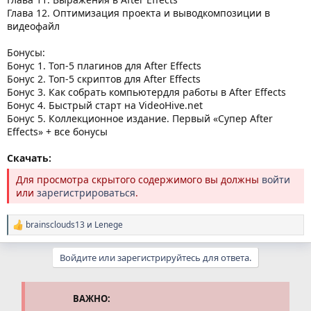
Глава 12. Оптимизация проекта и выводкомпозиции в
видеофайл
Бонусы:
Бонус 1. Топ-5 плагинов для After Effects
Бонус 2. Топ-5 скриптов для After Effects
Бонус 3. Как собрать компьютердля работы в After Effects
Бонус 4. Быстрый старт на VideoHive.net
Бонус 5. Коллекционное издание. Первый «Супер After
Effects» + все бонусы
Скачать:
Для просмотра скрытого содержимого вы должны
войти
или
зарегистрироваться
.
brainsclouds13
и
Lenege
Р
е
а
Войдите или зарегистрируйтесь для ответа.
к
ц
и
и
ВАЖНО:
: