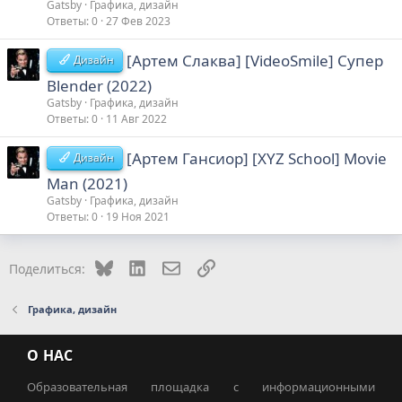
Gatsby
Графика, дизайн
Ответы
0
27 Фев 2023
[Артем Слаква] [VideoSmile] Супер
Дизайн
Blender (2022)
Gatsby
Графика, дизайн
Ответы
0
11 Авг 2022
[Артем Гансиор] [XYZ School] Movie
Дизайн
Man (2021)
Gatsby
Графика, дизайн
Ответы
0
19 Ноя 2021
Bluesky
LinkedIn
Электронная почта
Ссылка
Поделиться:
Графика, дизайн
О НАС
Образовательная площадка с информационными