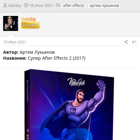
А
Д
Т
Gatsby
18 Июл 2021
after effects
артем лукьянов
в
а
е
т
т
г
Gatsby
о
а
и
ВЕЧНЫЙ
р
н
т
а
е
ч
18 Июл 2021
#1
м
а
ы
л
Автор:
Артем Лукьянов
а
Название:
Супер After Effects 2 (2017)