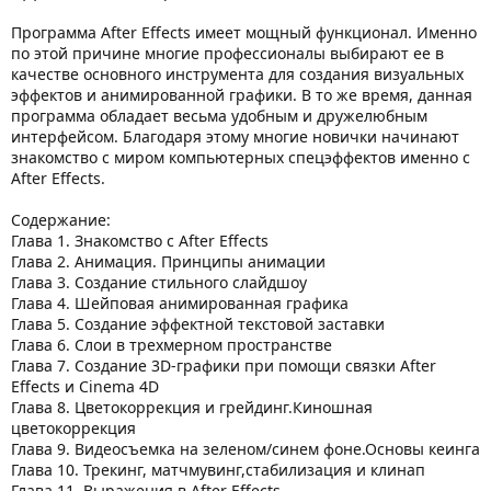
Программа After Effects имеет мощный функционал. Именно
по этой причине многие профессионалы выбирают ее в
качестве основного инструмента для создания визуальных
эффектов и анимированной графики. В то же время, данная
программа обладает весьма удобным и дружелюбным
интерфейсом. Благодаря этому многие новички начинают
знакомство с миром компьютерных спецэффектов именно с
After Effects.
Содержание:
Глава 1. Знакомство с After Effects
Глава 2. Анимация. Принципы анимации
Глава 3. Создание стильного слайдшоу
Глава 4. Шейповая анимированная графика
Глава 5. Создание эффектной текстовой заставки
Глава 6. Слои в трехмерном пространстве
Глава 7. Создание 3D-графики при помощи связки After
Effects и Cinema 4D
Глава 8. Цветокоррекция и грейдинг.Киношная
цветокоррекция
Глава 9. Видеосъемка на зеленом/синем фоне.Основы кеинга
Глава 10. Трекинг, матчмувинг,стабилизация и клинап
Глава 11. Выражения в After Effects