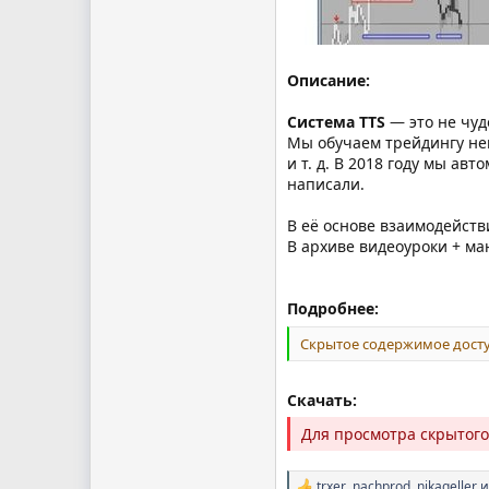
Описание:
Система TTS
— это не чу
Мы обучаем трейдингу неп
и т. д. В 2018 году мы а
написали.
В её основе взаимодейств
В архиве видеоуроки + ма
Подробнее:
Скрытое содержимое досту
Скачать:
Для просмотра скрытог
trxer
,
nachprod
,
nikageller
и