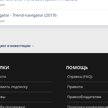
иции
tor - Trend-navigator (2019)
иции
динг и инвестиции
ЛКИ
ПОМОЩЬ
сти
Справка (FAQ)
мить подписку
Правила
ывы
Правообладателям
ба поддержки
Политика конфиденци