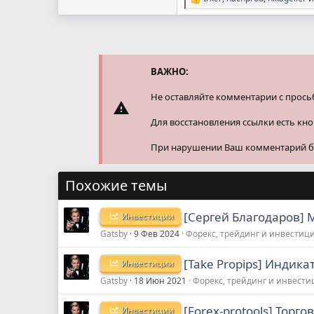
Р
е
а
к
ц
и
и
ВАЖНО:
:
Не оставляйте комментарии с прось
Для восстановления ссылки есть кн
При нарушении Ваш комментарий буд
Похожие темы
[Сергей Благодаров] M
Инвестиции
Gatsby
9 Фев 2024
Форекс, трейдинг и инвестиц
[Take Propips] Индика
Инвестиции
Gatsby
18 Июн 2021
Форекс, трейдинг и инвест
[Forex-protools] Торго
Инвестиции