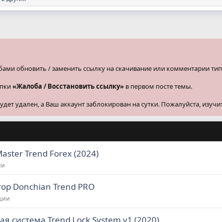
бами обновить / заменить ссылку на скачивание или комментарии тип
опки
«Жалоба / Восстановить ссылку»
в первом посте темы.
ет удален, а Ваш аккаунт заблокирован на сутки. Пожалуйста, изучи
aster Trend Forex (2024)
ии
тор Donchian Trend PRO
иции
вая система Trend Lock System v1 (2020)