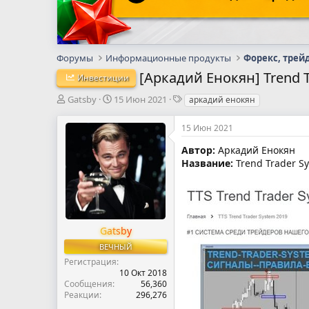
Форумы
Информационные продукты
Форекс, трей
[Аркадий Енокян] Trend T
Инвестиции
А
Д
Т
Gatsby
15 Июн 2021
аркадий енокян
в
а
е
т
т
г
15 Июн 2021
о
а
и
р
н
Автор:
Аркадий Енокян
т
а
Название:
Trend Trader Sy
е
ч
м
а
ы
л
а
Gatsby
ВЕЧНЫЙ
Регистрация
10 Окт 2018
Сообщения
56,360
Реакции
296,276