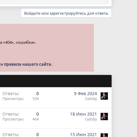
Войдите или зарегистрируйтесь для ответа.
а «404», «ошибка».
те
правила нашего сайта.
Ответы
0
9 Фев 2024
Просмотры
534
Gatsby
Ответы
0
18 Июн 2021
Просмотры
464
Gatsby
Ответы
0
15 Июн 2021