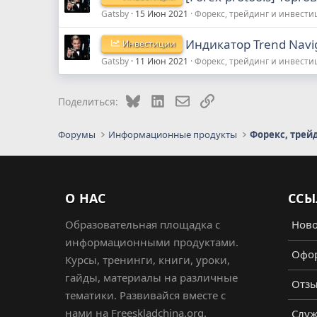
Gatsby
15 Июн 2021
Форекс, трейдинг и инвест
Индикатор Trend Naviga
Инвестиции
Gatsby
11 Июн 2021
Форекс, трейдинг и инвест
Bluesky
LinkedIn
Электронная почта
Ссылка
Поделиться:
Форумы
Информационные продукты
Форекс, трей
О НАС
ССЫ
Образовательная площадка с
Ново
информационными продуктами.
Офор
Курсы, тренинги, книги, уроки,
гайды, материалы на различные
Отз
тематики. Развивайся вместе с
нами на Freeskladchina.org.
Служ