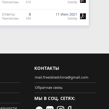
Просмотры
516
Gatsby
Ответы
0
11 Июн 2021
Просмотры
339
Gatsby
КОНТАКТЫ
mail.freeskladchina@gmail.com
Обратная связь
МЫ В СОЦ. СЕТЯХ:
альности