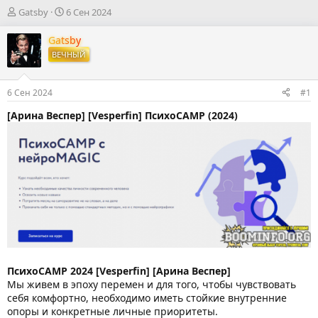
А
Д
Gatsby
6 Сен 2024
в
а
т
т
Gatsby
о
а
ВЕЧНЫЙ
р
н
т
а
е
ч
6 Сен 2024
#1
м
а
ы
л
[Арина Веспер] [Vesperfin] ПсихоСАМР (2024)
а
ПсихоСАМР 2024 [Vesperfin] [Арина Веспер]
Мы живем в эпоху перемен и для того, чтобы чувствовать
себя комфортно, необходимо иметь стойкие внутренние
опоры и конкретные личные приоритеты.