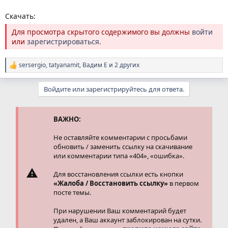
Скачать:
Для просмотра скрытого содержимого вы должны
войти
или
зарегистрироваться
.
sersergio
,
tatyanamit
,
Вадим Е
и 2 других
Р
е
а
Войдите или зарегистрируйтесь для ответа.
к
ц
и
и
ВАЖНО:
:
Не оставляйте комментарии с просьбами
обновить / заменить ссылку на скачивание
или комментарии типа «404», «ошибка».
Для восстановления ссылки есть кнопки
«Жалоба / Восстановить ссылку»
в первом
посте темы.
При нарушении Ваш комментарий будет
удален, а Ваш аккаунт заблокирован на сутки.