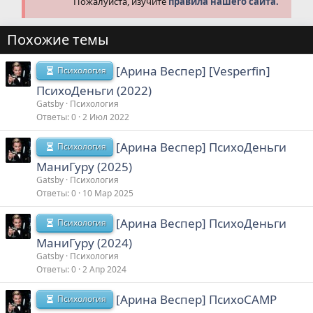
Пожалуйста, изучите
правила нашего сайта.
Похожие темы
[Арина Веспер] [Vesperfin]
Психология
ПсихоДеньги (2022)
Gatsby
Психология
Ответы
0
2 Июл 2022
[Арина Веспер] ПсихоДеньги
Психология
МаниГуру (2025)
Gatsby
Психология
Ответы
0
10 Мар 2025
[Арина Веспер] ПсихоДеньги
Психология
МаниГуру (2024)
Gatsby
Психология
Ответы
0
2 Апр 2024
[Арина Веспер] ПсихоCAMP
Психология