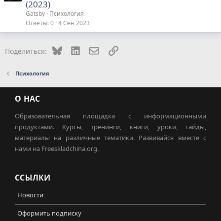
(2023)
Gatsby
Психология
Ответы
0
4 Сен 2023
Bluesky
LinkedIn
Электронная почта
Ссылка
Поделиться:
Психология
О НАС
Образовательная площадка с информационными
продуктами. Курсы, тренинги, книги, уроки, гайды,
материалы на различные тематики. Развивайся вместе с
нами на Freeskladchina.org.
ССЫЛКИ
Новости
Оформить подписку