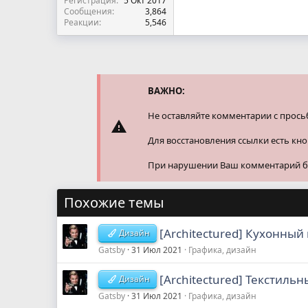
Регистрация
5 Окт 2017
Сообщения
3,864
Реакции
5,546
ВАЖНО:
Не оставляйте комментарии с прось
Для восстановления ссылки есть кн
При нарушении Ваш комментарий буд
Похожие темы
[Architectured] Кухонный
Дизайн
Gatsby
31 Июл 2021
Графика, дизайн
[Architectured] Текстиль
Дизайн
Gatsby
31 Июл 2021
Графика, дизайн