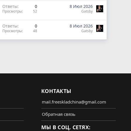
Ответы
0
8 Июл 2026
Просмотры
52
Gatsby
Ответы
0
8 Июл 2026
Просмотры
48
Gatsby
КОНТАКТЫ
mail.freeskladchina@gmail.com
Обратная связь
МЫ В СОЦ. СЕТЯХ: