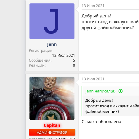
а
J
13 Июл 2021
к
ц
Добрый день!
и
просит вход в аккаунт ма
и
другой файлообменник?
:
Jenn
Регистрация
12 Июл 2021
Сообщения
5
Реакции
0
13 Июл 2021
Jenn написал(а):
Добрый день!
просит вход в аккаунт май
файлообменник?
Ссылка обновлена
Capitan
АДМИНИСТРАТОР