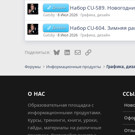
Набор CU-589. Новогодние
Дизайн
Gatsby
8 Июл 2026
Графика, дизайн
Набор CU-604. Зимняя рам
Дизайн
Gatsby
8 Июл 2026
Графика, дизайн
Bluesky
LinkedIn
Электронная почта
Ссылка
Поделиться:
Форумы
Информационные продукты
Графика, диз
О НАС
ССЫ
Образовательная площадка с
Ново
информационными продуктами.
Офор
Курсы, тренинги, книги, уроки,
гайды, материалы на различные
Отз