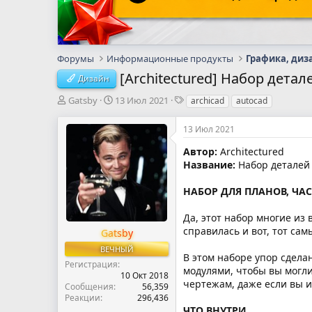
Форумы
Информационные продукты
Графика, диз
[Architectured] Набор детале
Дизайн
А
Д
Т
Gatsby
13 Июл 2021
archicad
autocad
в
а
е
т
т
г
13 Июл 2021
о
а
и
р
н
Автор:
Architectured
т
а
Название:
Набор деталей д
е
ч
м
а
НАБОР ДЛЯ ПЛАНОВ, ЧАСТ
ы
л
а
Да, этот набор многие из 
справилась и вот, тот сам
Gatsby
ВЕЧНЫЙ
В этом наборе упор сдела
Регистрация
модулями, чтобы вы могли
10 Окт 2018
чертежам, даже если вы и
Сообщения
56,359
Реакции
296,436
ЧТО ВНУТРИ