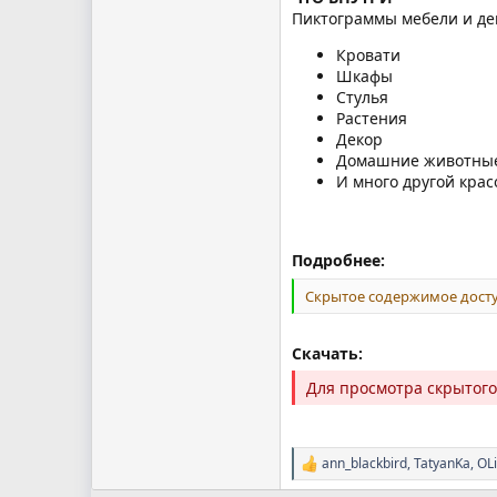
Пиктограммы мебели и де
Кровати
Шкафы
Стулья
Растения
Декор
Домашние животны
И много другой крас
Подробнее:
Скрытое содержимое досту
Скачать:
Для просмотра скрытог
ann_blackbird
,
TatyanKa
,
OL
Р
е