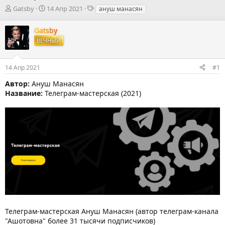
А
Д
Т
Gatsby
14 Апр 2021
ануш манасян
в
а
е
т
т
г
Gatsby
о
а
и
ВЕЧНЫЙ
р
н
т
а
е
ч
14 Апр 2021
#1
м
а
ы
л
Автор:
Ануш Манасян
а
Название:
Телеграм-мастерская (2021)
Телеграм-мастерская Ануш Манасян (автор телеграм-канала
"Ашотовна" более 31 тысячи подписчиков)