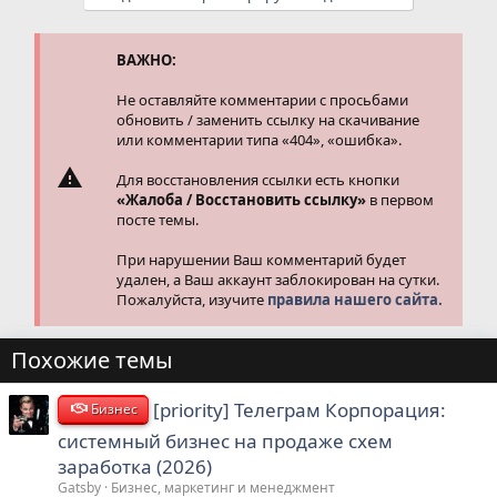
к
ц
и
и
ВАЖНО:
:
Не оставляйте комментарии с просьбами
обновить / заменить ссылку на скачивание
или комментарии типа «404», «ошибка».
Для восстановления ссылки есть кнопки
«Жалоба / Восстановить ссылку»
в первом
посте темы.
При нарушении Ваш комментарий будет
удален, а Ваш аккаунт заблокирован на сутки.
Пожалуйста, изучите
правила нашего сайта.
Похожие темы
[priority] Телеграм Корпорация:
Бизнес
системный бизнес на продаже схем
заработка (2026)
Gatsby
Бизнес, маркетинг и менеджмент