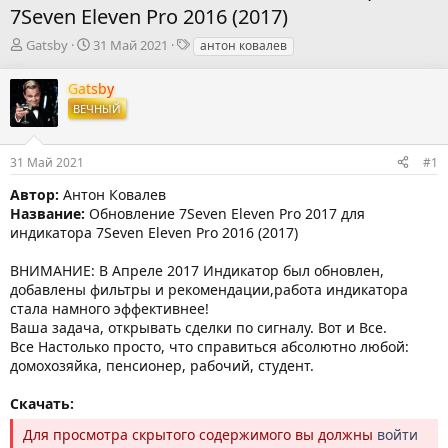
7Seven Eleven Pro 2016 (2017)
А
Д
Т
Gatsby
31 Май 2021
антон ковалев
в
а
е
т
т
г
Gatsby
о
а
и
ВЕЧНЫЙ
р
н
т
а
е
ч
31 Май 2021
#1
м
а
ы
л
Автор:
Антон Ковалев
а
Название:
Обновление 7Seven Eleven Pro 2017 для
индикатора 7Seven Eleven Pro 2016 (2017)
ВНИМАНИЕ: В Апреле 2017 Индикатор был обновлен,
добавлены фильтры и рекомендации,работа индикатора
стала намного эффективнее!
Ваша задача, открывать сделки по сигналу. Вот и Все.
Все Настолько просто, что справиться абсолютно любой:
домохозяйка, пенсионер, рабочий, студент.
Скачать:
Для просмотра скрытого содержимого вы должны
войти