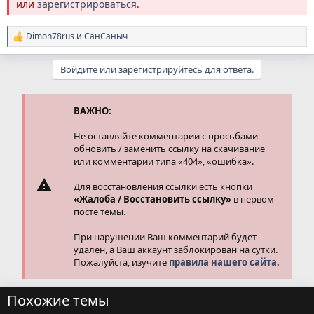
или
зарегистрироваться
.
Dimon78rus
и
СанСаныч
Р
е
а
Войдите или зарегистрируйтесь для ответа.
к
ц
и
и
ВАЖНО:
:
Не оставляйте комментарии с просьбами
обновить / заменить ссылку на скачивание
или комментарии типа «404», «ошибка».
Для восстановления ссылки есть кнопки
«Жалоба / Восстановить ссылку»
в первом
посте темы.
При нарушении Ваш комментарий будет
удален, а Ваш аккаунт заблокирован на сутки.
Пожалуйста, изучите
правила нашего сайта.
Похожие темы