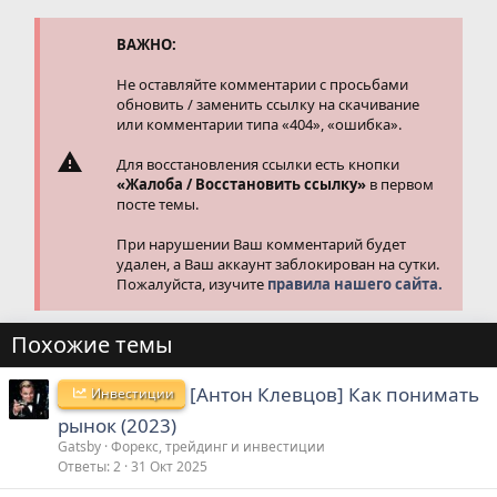
ц
и
и
ВАЖНО:
:
Не оставляйте комментарии с просьбами
обновить / заменить ссылку на скачивание
или комментарии типа «404», «ошибка».
Для восстановления ссылки есть кнопки
«Жалоба / Восстановить ссылку»
в первом
посте темы.
При нарушении Ваш комментарий будет
удален, а Ваш аккаунт заблокирован на сутки.
Пожалуйста, изучите
правила нашего сайта.
Похожие темы
[Антон Клевцов] Как понимать
Инвестиции
рынок (2023)
Gatsby
Форекс, трейдинг и инвестиции
Ответы
2
31 Окт 2025