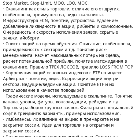
Stop Market, Stop-Limit, MOO, LOO, MOC.
· Скальпинг как стиль торговли, отличие его от других,
особенности, преимущества, виды скальпинга.
Инфраструктура ECN, понятие, устройство. Удаление/
добавление ликвидности в акции, рибейты и комиссионные.
Очередность и скорость исполнения заявок, скрытые
заявки, айсберги.
· Список акций на время обучения. Описание, особенности,
принадлежность к секторам и т.д. Понятие риск-
менеджмента. Расчет максимальных потерь на сделку,
расчет потенциальной прибыли, понятие матожидания в
скальпинге. Правило ТРЕХ ЛОССОВ, правило LOSS FROM TOP.
· Корреляция акций основных индексов с ETF на индекс.
Арбитраж - понятие, виды. Корреляции акций внутри
сектора. Ведущие/ведомые акции. Понятие ETF и их
использование в качестве поводырей.
· Графические модели, используемые в скальпинге. Понятие
канала, уровня, фигуры, консолидации, рейнджа и т.д.
Торговля разборов крупных заявок. Фильтры и специальный
софт в трейдинге: варианты, примеры использования.
· Имбелансы. Их влияние на акцию в премаркете и на
закрытии сессии. Идеи для торговли на открытии и
закрытии сессии.
· Подведение итогов теоретической части. Ответы на