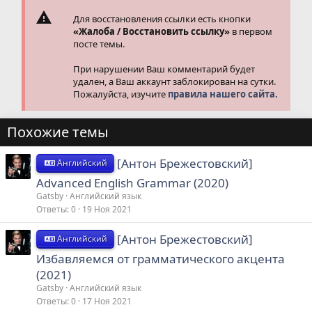
Для восстановления ссылки есть кнопки
«Жалоба / Восстановить ссылку»
в первом
посте темы.
При нарушении Ваш комментарий будет
удален, а Ваш аккаунт заблокирован на сутки.
Пожалуйста, изучите
правила нашего сайта.
Похожие темы
[Антон Брежестовский]
Английский
Advanced English Grammar (2020)
Gatsby
Английский язык
Ответы
0
19 Ноя 2021
[Антон Брежестовский]
Английский
Избавляемся от грамматического акцента
(2021)
Gatsby
Английский язык
Ответы
0
17 Ноя 2021