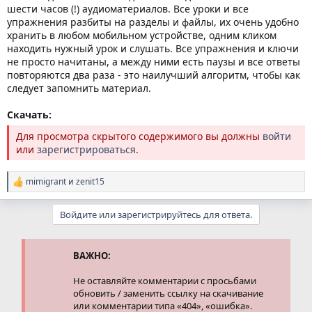
шести часов (!) аудиоматериалов. Все уроки и все
упражнения разбиты на разделы и файлы, их очень удобно
хранить в любом мобильном устройстве, одним кликом
находить нужный урок и слушать. Все упражнения и ключи
не просто начитаны, а между ними есть паузы и все ответы
повторяются два раза - это наилучший алгоритм, чтобы как
следует запомнить материал.
Скачать:
Для просмотра скрытого содержимого вы должны
войти
или
зарегистрироваться
.
mimigrant
и
zenit15
Р
е
а
Войдите или зарегистрируйтесь для ответа.
к
ц
и
и
ВАЖНО:
:
Не оставляйте комментарии с просьбами
обновить / заменить ссылку на скачивание
или комментарии типа «404», «ошибка».