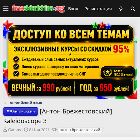
Вход
Регистрация
Английский язык
[Антон Брежестовский]
Английский
Kaleidoscope 3
А
Д
Т
Gatsby
8 Ноя 2021
антон брежестовский
в
а
е