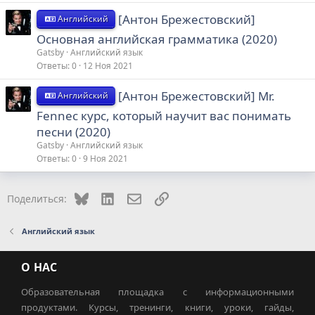
[Антон Брежестовский]
Английский
Основная английская грамматика (2020)
Gatsby
Английский язык
Ответы
0
12 Ноя 2021
[Антон Брежестовский] Mr.
Английский
Fennec курс, который научит вас понимать
песни (2020)
Gatsby
Английский язык
Ответы
0
9 Ноя 2021
Bluesky
LinkedIn
Электронная почта
Ссылка
Поделиться:
Английский язык
О НАС
Образовательная площадка с информационными
продуктами. Курсы, тренинги, книги, уроки, гайды,