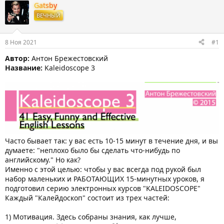
т
т
г
Gatsby
о
а
и
ВЕЧНЫЙ
р
н
т
а
е
ч
8 Ноя 2021
#1
м
а
ы
л
Автор:
Антон Брежестовский
а
Название:
Kaleidoscope 3
Часто бывает так: у вас есть 10-15 минут в течение дня, и вы
думаете: "неплохо было бы сделать что-нибудь по
английскому." Но как?
Именно с этой целью: чтобы у вас всегда под рукой был
набор маленьких и РАБОТАЮЩИХ 15-минутных уроков, я
подготовил серию электронных курсов "KALEIDOSCOPE"
Каждый "Калейдоскоп" состоит из трех частей:
1) Мотивация. Здесь собраны знания, как лучше,