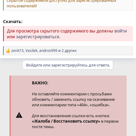
Скрытое содержимое доступно для зарегистрированных
пользователей!
Скачать:
Для просмотра скрытого содержимого вы должны
войти
или
зарегистрироваться
.
zenit15
,
Vasilek
,
andros999
и 2 других
Р
е
а
Войдите или зарегистрируйтесь для ответа.
к
ц
и
и
ВАЖНО:
:
Не оставляйте комментарии с просьбами
обновить / заменить ссылку на скачивание
или комментарии типа «404», «ошибка».
Для восстановления ссылки есть кнопки
«Жалоба / Восстановить ссылку»
в первом
посте темы.