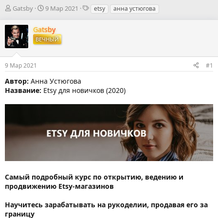
А
Д
Т
Gatsby
9 Мар 2021
etsy
анна устюгова
в
а
е
т
т
г
Gatsby
о
а
и
ВЕЧНЫЙ
р
н
т
а
е
ч
9 Мар 2021
#1
м
а
ы
л
Автор:
Анна Устюгова
а
Название:
Etsy для новичков (2020)
Самый подробный курс по открытию, ведению и
продвижению Etsy-магазинов
Научитесь зарабатывать на рукоделии, продавая его за
границу