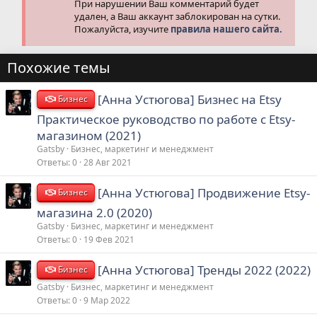
При нарушении Ваш комментарий будет
удален, а Ваш аккаунт заблокирован на сутки.
Пожалуйста, изучите
правила нашего сайта.
Похожие темы
[Анна Устюгова] Бизнес на Etsy
Бизнес
Практическое руководство по работе с Etsy-
магазином (2021)
Gatsby
Бизнес, маркетинг и менеджмент
Ответы
0
28 Авг 2021
[Анна Устюгова] Продвижение Etsy-
Бизнес
магазина 2.0 (2020)
Gatsby
Бизнес, маркетинг и менеджмент
Ответы
0
19 Фев 2021
[Анна Устюгова] Тренды 2022 (2022)
Бизнес
Gatsby
Бизнес, маркетинг и менеджмент
Ответы
0
9 Мар 2022