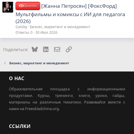
[Жанна Петросян] [ФоксФорд]
Бизнес
Мультфильмы и комиксы с ИИ для педагога
(2026)
Gatsby
Бизнес, маркетинг и менеджмент
Ответы
0
30 Июл 2026
Bluesky
LinkedIn
Электронная почта
Ссылка
Поделиться:
Бизнес, маркетинг и менеджмент
О НАС
Образовательная площадка с информационными
продуктами. Курсы, тренинги, книги, уроки, гайды,
материалы на различные тематики. Развивайся вместе с
нами на Freeskladchina.org.
ССЫЛКИ