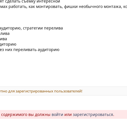
ят сделать съемку интересной
ммах работать, как монтировать, фишки необычного монтажа, 
аудиторию, стратегии перелива
елива
лива
удиторию
рез них переливать аудиторию
пно для зарегистрированных пользователей!
о содержимого вы должны
войти
или
зарегистрироваться
.