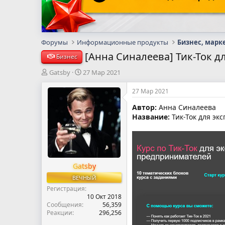
Форумы
Информационные продукты
Бизнес, марк
[Анна Синалеева] Тик-Ток д
Бизнес
А
Д
Gatsby
27 Мар 2021
в
а
т
т
27 Мар 2021
о
а
Автор:
Анна Синалеева
р
н
Название:
Тик-Ток для эк
т
а
е
ч
м
а
ы
л
а
Gatsby
ВЕЧНЫЙ
Регистрация
10 Окт 2018
Сообщения
56,359
Реакции
296,256