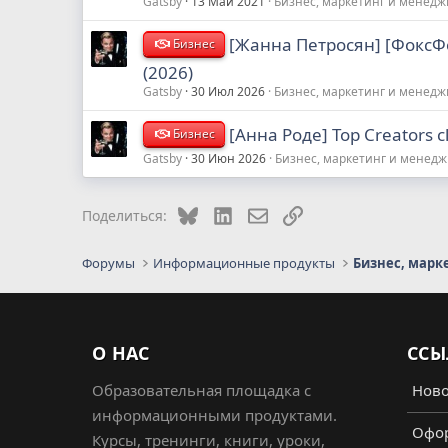
Gatsby
13 Май 2021
Бизнес, маркетинг и менед
[Жанна Петросян] [ФоксФ
Бизнес
(2026)
Gatsby
30 Июл 2026
Бизнес, маркетинг и менед
[Анна Роде] Top Creators c
Бизнес
Gatsby
30 Июн 2026
Бизнес, маркетинг и менед
Bluesky
LinkedIn
Электронная почта
Ссылка
Поделиться:
Форумы
Информационные продукты
Бизнес, марк
О НАС
ССЫ
Образовательная площадка с
Ново
информационными продуктами.
Офор
Курсы, тренинги, книги, уроки,