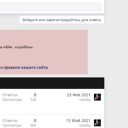
Войдите или зарегистрируйтесь для ответа.
а «404», «ошибка».
те
правила нашего сайта.
Ответы
0
23 Фев 2021
Просмотры
526
Gatsby
Ответы
0
13 Май 2021
Просмотры
485
Gatsby