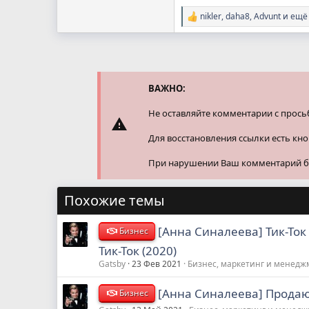
nikler
,
daha8
,
Advunt
и ещё 
Р
е
а
к
ц
и
и
ВАЖНО:
:
Не оставляйте комментарии с прось
Для восстановления ссылки есть кн
При нарушении Ваш комментарий буд
Похожие темы
[Анна Синалеева] Тик-Ток
Бизнес
Тик-Ток (2020)
Gatsby
23 Фев 2021
Бизнес, маркетинг и менедж
[Анна Синалеева] Продаю
Бизнес