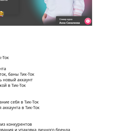
к-Ток
нта
ток, баны Тик-Ток
ть новый аккаунт
кой в Тик-Ток
ние себя в Тик-Ток
 аккаунта в Тик-Ток
и
лиз конкурентов
ования и упаковка личного бренда