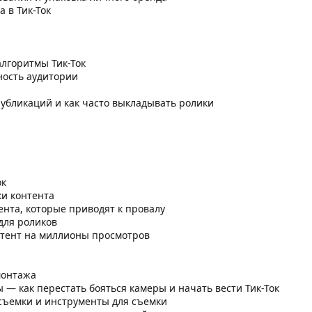
а в Тик-Ток
 алгоритмы Тик-Ток
ность аудитории
публикаций и как часто выкладывать ролики
ок
ки контента
ента, которые приводят к провалу
 для роликов
нтент на миллионы просмотров
монтажа
ы — как перестать бояться камеры и начать вести Тик-Ток
 съемки и инструменты для съемки