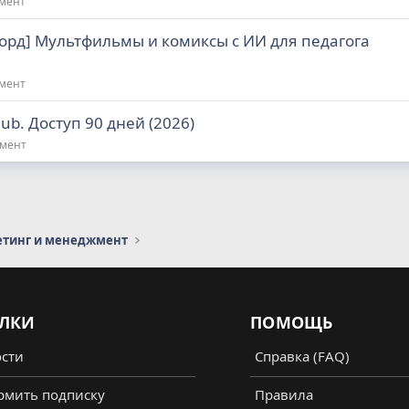
жмент
орд] Мультфильмы и комиксы с ИИ для педагога
жмент
lub. Доступ 90 дней (2026)
жмент
етинг и менеджмент
ЛКИ
ПОМОЩЬ
сти
Справка (FAQ)
мить подписку
Правила