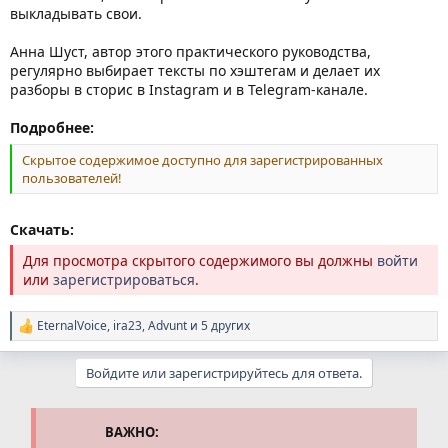
выкладывать свои.
Анна Шуст, автор этого практического руководства,
регулярно выбирает тексты по хэштегам и делает их
разборы в сторис в Instagram и в Telegram-канале.
Подробнее:
Скрытое содержимое доступно для зарегистрированных
пользователей!
Скачать:
Для просмотра скрытого содержимого вы должны
войти
или
зарегистрироваться
.
EternalVoice
,
ira23
,
Advunt
и 5 других
Р
е
а
Войдите или зарегистрируйтесь для ответа.
к
ц
и
и
ВАЖНО:
: