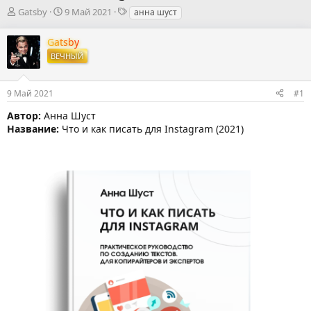
А
Д
Т
Gatsby
9 Май 2021
анна шуст
в
а
е
т
т
г
Gatsby
о
а
и
ВЕЧНЫЙ
р
н
т
а
е
ч
9 Май 2021
#1
м
а
ы
л
Автор:
Анна Шуст
а
Название:
Что и как писать для Instagram (2021)