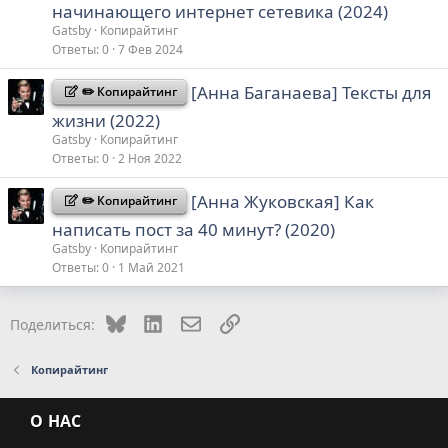
начинающего интернет сетевика (2024)
Gatsby
Копирайтинг
Ответы
0
7 Фев 2024
[Анна Баганаева] Тексты для
✏️ Копирайтинг
жизни (2022)
Gatsby
Копирайтинг
Ответы
0
2 Ноя 2022
[Анна Жуковская] Как
✏️ Копирайтинг
написать пост за 40 минут? (2020)
Gatsby
Копирайтинг
Ответы
0
1 Май 2021
Bluesky
LinkedIn
Электронная почта
Ссылка
Поделиться:
Копирайтинг
О НАС