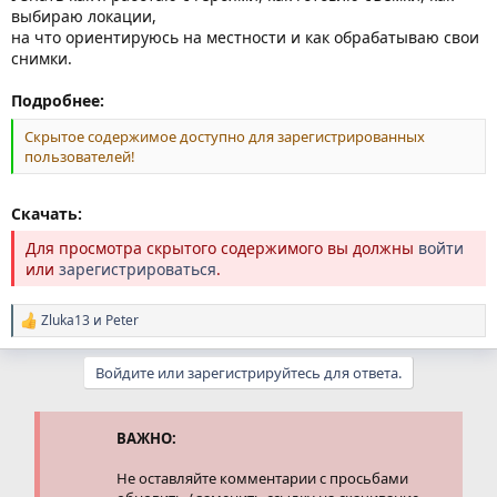
выбираю локации,
на что ориентируюсь на местности и как обрабатываю свои
снимки.
Подробнее:
Скрытое содержимое доступно для зарегистрированных
пользователей!
Скачать:
Для просмотра скрытого содержимого вы должны
войти
или
зарегистрироваться
.
Zluka13
и
Peter
Р
е
а
Войдите или зарегистрируйтесь для ответа.
к
ц
и
и
ВАЖНО:
:
Не оставляйте комментарии с просьбами