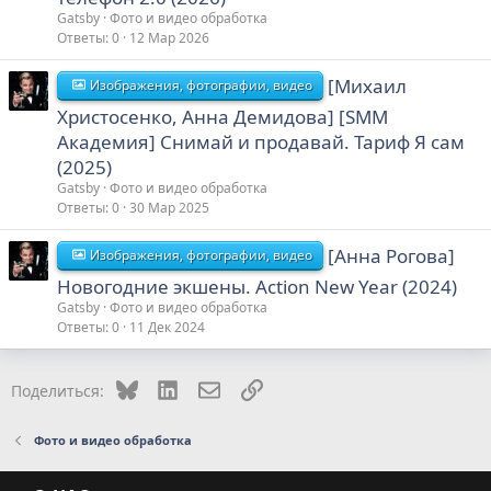
Gatsby
Фото и видео обработка
Ответы
0
12 Мар 2026
[Михаил
Изображения, фотографии, видео
Христосенко, Анна Демидова] [SMM
Академия] Снимай и продавай. Тариф Я сам
(2025)
Gatsby
Фото и видео обработка
Ответы
0
30 Мар 2025
[Анна Рогова]
Изображения, фотографии, видео
Новогодние экшены. Action New Year (2024)
Gatsby
Фото и видео обработка
Ответы
0
11 Дек 2024
Bluesky
LinkedIn
Электронная почта
Ссылка
Поделиться:
Фото и видео обработка