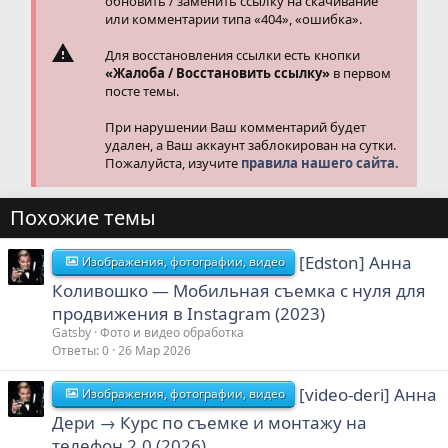
обновить / заменить ссылку на скачивание
или комментарии типа «404», «ошибка».
Для восстановления ссылки есть кнопки
«Жалоба / Восстановить ссылку»
в первом
посте темы.
При нарушении Ваш комментарий будет
удален, а Ваш аккаунт заблокирован на сутки.
Пожалуйста, изучите
правила нашего сайта.
Похожие темы
[Edston] Анна
Изображения, фотографии, видео
Коливошко ― Мобильная съемка с нуля для
продвижения в Instagram (2023)
Gatsby
Фото и видео обработка
Ответы
0
26 Мар 2026
[video-deri] Анна
Изображения, фотографии, видео
Дери → Курс по съемке и монтажу на
телефон 2.0 (2026)