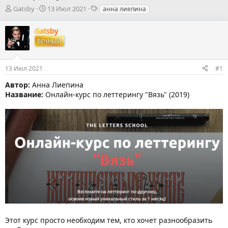
А
Д
Т
Gatsby
13 Июл 2021
анна лиепина
в
а
е
т
т
г
Gatsby
о
а
и
ВЕЧНЫЙ
р
н
т
а
е
ч
13 Июл 2021
#1
м
а
ы
л
Автор:
Анна Лиепина
а
Название:
Онлайн-курс по леттерингу "Вязь" (2019)
Этот курс просто необходим тем, кто хочет разнообразить