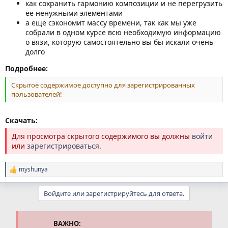
как сохранить гармонию композиции и не перегрузить
ее ненужными элементами
а еще сэкономит массу времени, так как мы уже
собрали в одном курсе всю необходимую информацию
о вязи, которую самостоятельно вы бы искали очень
долго
Подробнее:
Скрытое содержимое доступно для зарегистрированных
пользователей!
Скачать:
Для просмотра скрытого содержимого вы должны
войти
или
зарегистрироваться
.
myshunya
Р
е
а
Войдите или зарегистрируйтесь для ответа.
к
ц
и
и
ВАЖНО: