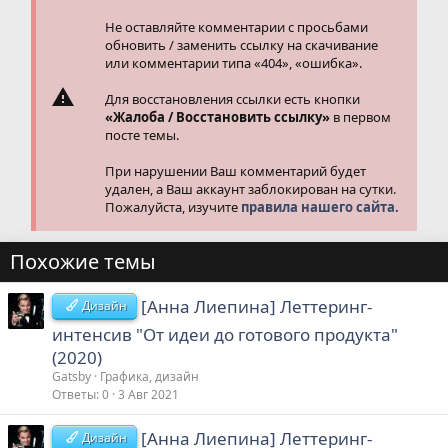
:
Не оставляйте комментарии с просьбами
обновить / заменить ссылку на скачивание
или комментарии типа «404», «ошибка».
Для восстановления ссылки есть кнопки
«Жалоба / Восстановить ссылку»
в первом
посте темы.
При нарушении Ваш комментарий будет
удален, а Ваш аккаунт заблокирован на сутки.
Пожалуйста, изучите
правила нашего сайта.
Похожие темы
[Анна Лиепина] Леттеринг-
Дизайн
интенсив "От идеи до готового продукта"
(2020)
Gatsby
Графика, дизайн
Ответы
0
3 Авг 2021
[Анна Лиепина] Леттеринг-
Дизайн