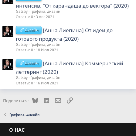
интенсив. "От карандаша до вектора" (2020)
Gatsby
Графика, дизайн
Ответы
0
3 Авг 2021
[Анна Лиепина] От идеи до
Дизайн
готового продукта (2020)
Gatsby
Графика, дизайн
Ответы
0
18 Июл 2021
[Анна Лиепина] Коммерческий
Дизайн
леттеринг (2020)
Gatsby
Графика, дизайн
Ответы
0
16 Июл 2021
Bluesky
LinkedIn
Электронная почта
Ссылка
Поделиться:
Графика, дизайн
О НАС