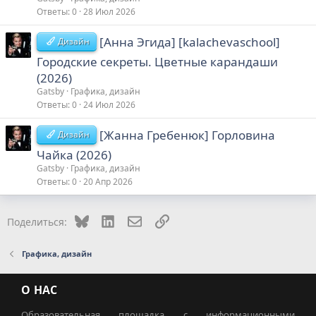
Ответы
0
28 Июл 2026
[Анна Эгида] [kalachevaschool]
Дизайн
Городские секреты. Цветные карандаши
(2026)
Gatsby
Графика, дизайн
Ответы
0
24 Июл 2026
[Жанна Гребенюк] Горловина
Дизайн
Чайка (2026)
Gatsby
Графика, дизайн
Ответы
0
20 Апр 2026
Bluesky
LinkedIn
Электронная почта
Ссылка
Поделиться:
Графика, дизайн
О НАС
Образовательная площадка с информационными