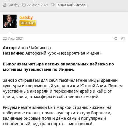
А
Д
Т
Gatsby
22 Июл 2021
анна чайникова
в
а
е
т
т
г
Gatsby
о
а
и
ВЕЧНЫЙ
р
н
т
а
е
ч
22 Июл 2021
#1
м
а
ы
л
Автор:
Анна Чайникова
а
Название:
Авторский курс «Невероятная Индия»
Выполняем четыре легких акварельных пейзажа по
мотивам путешествия по Индии.
Заново открываем для себя тысячелетние мифы древней
культуры и современный уклад жизни Южной Азии. Пишем
чувственные акварели и переживаем драйв и кайф от
цвета, света, атмосферы и собственных эмоций.
Рисуем незатейливый быт жаркой страны: хижины на
побережье океана, помпезную архитектуру Варанаси,
заливные рисовые поля и даже самый популярный
современный вид транспорта — мотоциклы!