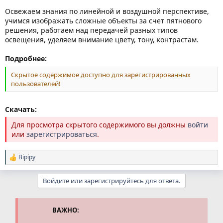
Освежаем знания по линейной и воздушной перспективе,
учимся изображать сложные объекты за счет пятнового
решения, работаем над передачей разных типов
освещения, уделяем внимание цвету, тону, контрастам.
Подробнее:
Скрытое содержимое доступно для зарегистрированных
пользователей!
Скачать:
Для просмотра скрытого содержимого вы должны
войти
или
зарегистрироваться
.
Bipipy
Р
е
а
Войдите или зарегистрируйтесь для ответа.
к
ц
и
и
ВАЖНО:
: