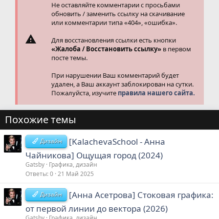
Не оставляйте комментарии с просьбами
обновить / заменить ссылку на скачивание
или комментарии типа «404», «ошибка».
Для восстановления ссылки есть кнопки
«Жалоба / Восстановить ссылку»
в первом
посте темы.
При нарушении Ваш комментарий будет
удален, а Ваш аккаунт заблокирован на сутки.
Пожалуйста, изучите
правила нашего сайта.
Похожие темы
[KalachevaSchool - Анна
Дизайн
Чайникова] Ощущая город (2024)
Gatsby
Графика, дизайн
Ответы
0
21 Май 2025
[Анна Асетрова] Стоковая графика:
Дизайн
oт первой линии до вектора (2026)
Gatsby
Графика, дизайн