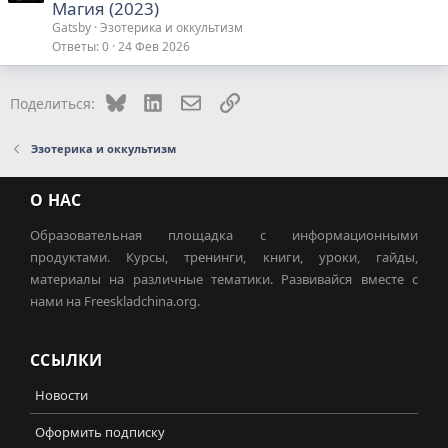
Магия (2023)
Gatsby
Эзотерика и оккультизм
Ответы
0
24 Фев 2026
Bluesky
LinkedIn
Электронная почта
Ссылка
Поделиться:
Эзотерика и оккультизм
О НАС
Образовательная площадка с информационными
продуктами. Курсы, тренинги, книги, уроки, гайды,
материалы на различные тематики. Развивайся вместе с
нами на Freeskladchina.org.
ССЫЛКИ
Новости
Оформить подписку