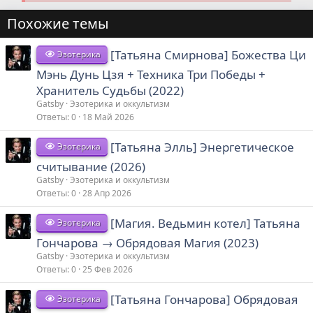
Похожие темы
[Татьяна Смирнова] Божества Ци
Эзотерика
Мэнь Дунь Цзя + Техника Три Победы +
Хранитель Судьбы (2022)
Gatsby
Эзотерика и оккультизм
Ответы
0
18 Май 2026
[Татьяна Элль] Энергетическое
Эзотерика
считывание (2026)
Gatsby
Эзотерика и оккультизм
Ответы
0
28 Апр 2026
[Магия. Ведьмин котел] Татьяна
Эзотерика
Гончарова → Обрядовая Магия (2023)
Gatsby
Эзотерика и оккультизм
Ответы
0
25 Фев 2026
[Татьяна Гончарова] Обрядовая
Эзотерика