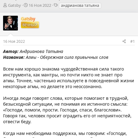
А
Д
Т
Gatsby
16 Ноя 2022
андрианова татьяна
в
а
е
т
т
г
Gatsby
о
а
и
ВЕЧНЫЙ
р
н
т
а
е
ч
16 Ноя 2022
#1
м
а
ы
л
Автор:
Андрианова Татьяна
а
Название:
Агмы - Обережная сила привычных слов
Всем нам хорошо знакома чудодейственная сила такого
инструмента, как мантры, но почти никто не знает про
агмы. Точнее, частенько используете в повседневной жизни
некоторые агмы, но делаете это неосознанно.
Иногда люди говорят слова, которые помогают в трудной,
безысходной ситуации, не понимая их истинного смысла:
«Господи, помоги, прости. Господи, спаси, благослови».
Говоря так, человек просит оградить его от неприятностей,
отвести беду.
Когда нам необходима поддержка, мы говорим: «Господи,