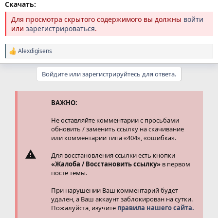
Скачать:
Для просмотра скрытого содержимого вы должны
войти
или
зарегистрироваться
.
Alexdigisens
Р
е
а
Войдите или зарегистрируйтесь для ответа.
к
ц
и
и
ВАЖНО:
:
Не оставляйте комментарии с просьбами
обновить / заменить ссылку на скачивание
или комментарии типа «404», «ошибка».
Для восстановления ссылки есть кнопки
«Жалоба / Восстановить ссылку»
в первом
посте темы.
При нарушении Ваш комментарий будет
удален, а Ваш аккаунт заблокирован на сутки.
Пожалуйста, изучите
правила нашего сайта.