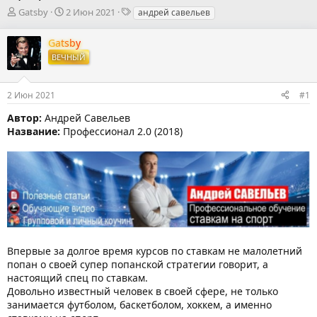
А
Д
Т
Gatsby
2 Июн 2021
андрей савельев
в
а
е
т
т
г
Gatsby
о
а
и
ВЕЧНЫЙ
р
н
т
а
е
ч
2 Июн 2021
#1
м
а
ы
л
Автор:
Андрей Савельев
а
Название:
Профессионал 2.0 (2018)
Впервые за долгое время курсов по ставкам не малолетний
попан о своей супер попанской стратегии говорит, а
настоящий спец по ставкам.
Довольно известный человек в своей сфере, не только
занимается футболом, баскетболом, хоккем, а именно