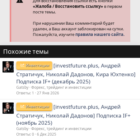
Для восстановления ссылки есть кнопки
«Жалоба / Восстановить ссылку»
в первом
посте темы.
При нарушении Ваш комментарий будет
удален, а Ваш аккаунт заблокирован на сутки.
Пожалуйста, изучите
правила нашего сайта.
Похожие темы
[investfuture.plus, Андрей
Инвестиции
Стратичук, Николай Дадонов, Кира Юхтенко]
Подписка IF+ (декабрь 2025)
Gatsby
Форекс, трейдинг и инвестиции
Ответы
1
27 Янв 2026
[investfuture.plus, Андрей
Инвестиции
Стратичук, Николай Дадонов] Подписка IF+
(ноябрь 2025)
Gatsby
Форекс, трейдинг и инвестиции
Ответы
0
6 Дек 2025