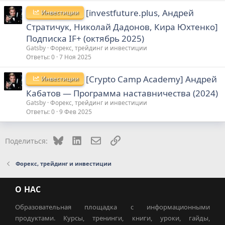
[investfuture.plus, Андрей
Инвестиции
Стратичук, Николай Дадонов, Кира Юхтенко]
Подписка IF+ (октябрь 2025)
Gatsby
Форекс, трейдинг и инвестиции
Ответы
0
7 Ноя 2025
[Crypto Camp Academy] Андрей
Инвестиции
Кабатов ― Программа наставничества (2024)
Gatsby
Форекс, трейдинг и инвестиции
Ответы
0
9 Фев 2025
Bluesky
LinkedIn
Электронная почта
Ссылка
Поделиться:
Форекс, трейдинг и инвестиции
О НАС
Образовательная площадка с информационными
продуктами. Курсы, тренинги, книги, уроки, гайды,