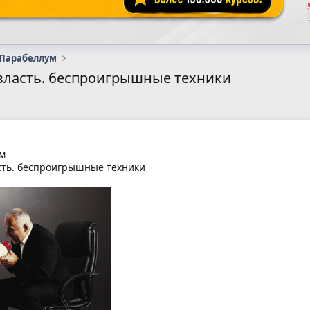
 Парабеллум
власть. беспроигрышные техники
м
сть. беспроигрышные техники