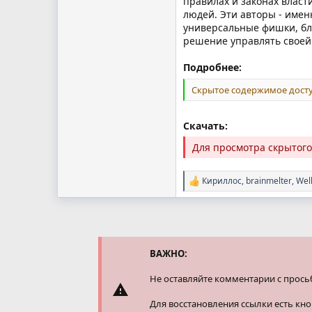
правилах и законах власти
людей. Эти авторы - имен
универсальные фишки, бла
решение управлять своей
Подробнее:
Скрытое содержимое досту
Скачать:
Для просмотра скрытог
Кириллос
,
brainmelter
,
Wel
Р
е
а
к
ц
и
и
ВАЖНО:
:
Не оставляйте комментарии с прось
Для восстановления ссылки есть кн