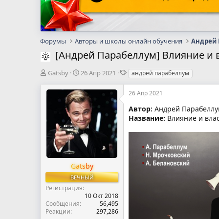
Форумы
Авторы и школы онлайн обучения
Андрей
[Андрей Парабеллум] Влияние и 
А
Д
Т
Gatsby
26 Апр 2021
андрей парабеллум
в
а
е
т
т
г
26 Апр 2021
о
а
и
р
н
Автор:
Андрей Парабеллу
т
а
Название:
Влияние и вла
е
ч
м
а
ы
л
а
Gatsby
ВЕЧНЫЙ
Регистрация
10 Окт 2018
Сообщения
56,495
Реакции
297,286