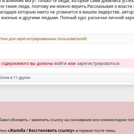
 и влияния могут только те люди, которые сами добились успех
но такие люди, поэтому им можно верить.Рассказывая о власт
годаря которым никто не усомнится в вашем лидерстве, авторы
 жизнью и другими людьми. Полный курс раскачки личной хари
пно для зарегистрированных пользователей!
о содержимого вы должны
войти
или
зарегистрироваться
.
lDone
и 11 других
бами обновить / заменить ссылку на скачивание или комментарии тип
опки
«Жалоба / Восстановить ссылку»
в первом посте темы.