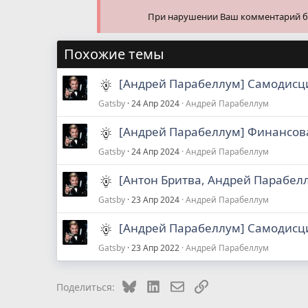
При нарушении Ваш комментарий буд
Похожие темы
[Андрей Парабеллум] Самодисци
Gatsby
24 Апр 2024
Андрей Парабеллум
[Андрей Парабеллум] Финансов
Gatsby
24 Апр 2024
Андрей Парабеллум
[Антон Бритва, Андрей Парабел
Gatsby
23 Апр 2024
Андрей Парабеллум
[Андрей Парабеллум] Самодисци
Gatsby
23 Апр 2022
Андрей Парабеллум
Bluesky
LinkedIn
Электронная почта
Ссылка
Поделиться: