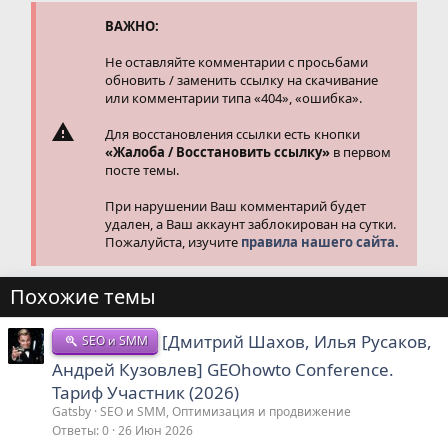
и
и
ВАЖНО:
:
Не оставляйте комментарии с просьбами
обновить / заменить ссылку на скачивание
или комментарии типа «404», «ошибка».
Для восстановления ссылки есть кнопки
«Жалоба / Восстановить ссылку»
в первом
посте темы.
При нарушении Ваш комментарий будет
удален, а Ваш аккаунт заблокирован на сутки.
Пожалуйста, изучите
правила нашего сайта.
Похожие темы
[Дмитрий Шахов, Илья Русаков,
SEO и SMM
Андрей Кузовлев] GEOhowto Conference.
Тариф Участник (2026)
Gatsby
SEO и SMM, Оптимизация и продвижение
Ответы
0
26 Июн 2026