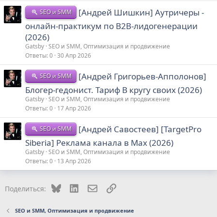
[Андрей Шишкин] Аутричеры -
SEO и SMM
онлайн-практикум по B2B-лидогенерации
(2026)
Gatsby
SEO и SMM, Оптимизация и продвижение
Ответы
0
30 Апр 2026
[Андрей Григорьев-Апполонов]
SEO и SMM
Блогер-гедонист. Тариф В кругу своих (2026)
Gatsby
SEO и SMM, Оптимизация и продвижение
Ответы
0
17 Апр 2026
[Андрей Савостеев] [TargetPro
SEO и SMM
Siberia] Реклама канала в Max (2026)
Gatsby
SEO и SMM, Оптимизация и продвижение
Ответы
0
13 Апр 2026
Bluesky
LinkedIn
Электронная почта
Ссылка
Поделиться:
SEO и SMM, Оптимизация и продвижение