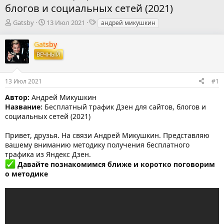
блогов и социальных сетей (2021)
А
Д
Т
Gatsby
13 Июл 2021
андрей микушкин
в
а
е
т
т
г
Gatsby
о
а
и
ВЕЧНЫЙ
р
н
т
а
е
ч
13 Июл 2021
#1
м
а
ы
л
Автор:
Андрей Микушкин
а
Название:
Бесплатный трафик Дзен для сайтов, блогов и
социальных сетей (2021)
Привет, друзья. На связи Андрей Микушкин. Представляю
вашему вниманию методику получения бесплатного
трафика из Яндекс Дзен.
Давайте познакомимся ближе и коротко поговорим
о методике