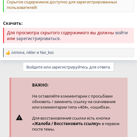
Скрытое содержимое доступно для зарегистрированных
пользователей!
Скачать:
Для просмотра скрытого содержимого вы должны
войти
или
зарегистрироваться
.
олпона
,
nikler
и
Nar_koz
Р
е
а
Войдите или зарегистрируйтесь для ответа.
к
ц
и
и
ВАЖНО:
:
Не оставляйте комментарии с просьбами
обновить / заменить ссылку на скачивание
или комментарии типа «404», «ошибка».
Для восстановления ссылки есть кнопки
«Жалоба / Восстановить ссылку»
в первом
посте темы.