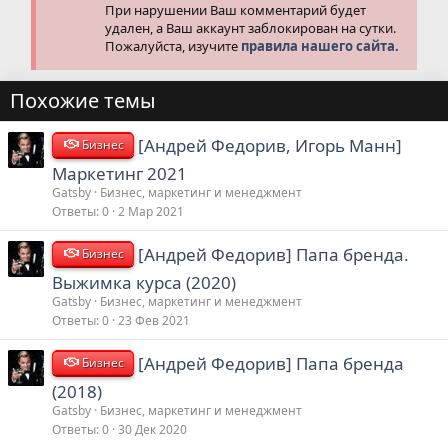
При нарушении Ваш комментарий будет
удален, а Ваш аккаунт заблокирован на сутки.
Пожалуйста, изучите
правила нашего сайта.
Похожие темы
[Андрей Федорив, Игорь Манн]
Бизнес
Маркетинг 2021
Gatsby
Бизнес, маркетинг и менеджмент
Ответы
0
2 Мар 2021
[Андрей Федорив] Папа бренда.
Бизнес
Выжимка курса (2020)
Gatsby
Бизнес, маркетинг и менеджмент
Ответы
0
23 Фев 2021
[Андрей Федорив] Папа бренда
Бизнес
(2018)
Gatsby
Бизнес, маркетинг и менеджмент
Ответы
0
30 Дек 2020