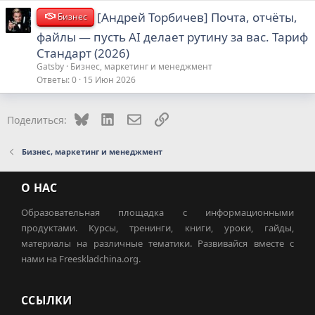
[Андрей Торбичев] Почта, отчёты,
Бизнес
файлы — пусть AI делает рутину за вас. Тариф
Стандарт (2026)
Gatsby
Бизнес, маркетинг и менеджмент
Ответы
0
15 Июн 2026
Bluesky
LinkedIn
Электронная почта
Ссылка
Поделиться:
Бизнес, маркетинг и менеджмент
О НАС
Образовательная площадка с информационными
продуктами. Курсы, тренинги, книги, уроки, гайды,
материалы на различные тематики. Развивайся вместе с
нами на Freeskladchina.org.
ССЫЛКИ