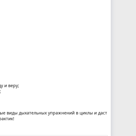
у и веру;
;
ные виды дыхательных упражнений в циклы и даст
актик!