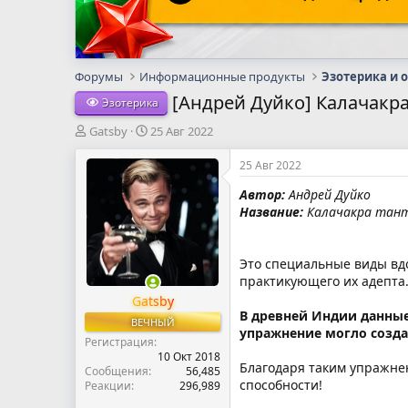
Форумы
Информационные продукты
Эзотерика и 
[Андрей Дуйко] Калачакра 
Эзотерика
А
Д
Gatsby
25 Авг 2022
в
а
т
т
25 Авг 2022
о
а
Автор:
Андрей Дуйко
р
н
Название:
Калачакра тантр
т
а
е
ч
м
а
ы
л
Это специальные виды вдо
а
практикующего их адепта
Gatsby
В древней Индии данные
ВЕЧНЫЙ
упражнение могло созда
Регистрация
10 Окт 2018
Благодаря таким упражне
Сообщения
56,485
способности!
Реакции
296,989