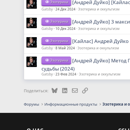
[Андрей Дуйко] [Кайла
Эзотерика
Gatsby
24 Дек 2024
Эзотерика и оккультизм
[Андрей Дуйко] 3 макс
Эзотерика
Gatsby
10 Дек 2024
Эзотерика и оккультизм
[Кайлас] Андрей Дуйко 
Эзотерика
Gatsby
8 Май 2024
Эзотерика и оккультизм
[Андрей Дуйко] Метод 
Эзотерика
судьбы (2024)
Gatsby
23 Фев 2024
Эзотерика и оккультизм
Bluesky
LinkedIn
Электронная почта
Ссылка
Поделиться:
Форумы
Информационные продукты
Эзотерика и 