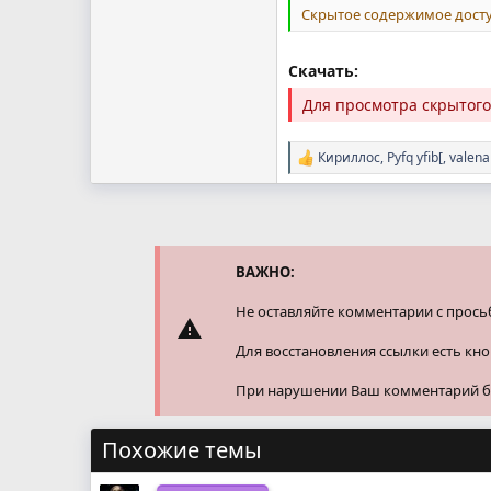
Скрытое содержимое досту
Скачать:
Для просмотра скрытог
Кириллос
,
Pyfq yfib[
,
valena
Р
е
а
к
ц
и
и
ВАЖНО:
:
Не оставляйте комментарии с прось
Для восстановления ссылки есть кн
При нарушении Ваш комментарий буд
Похожие темы