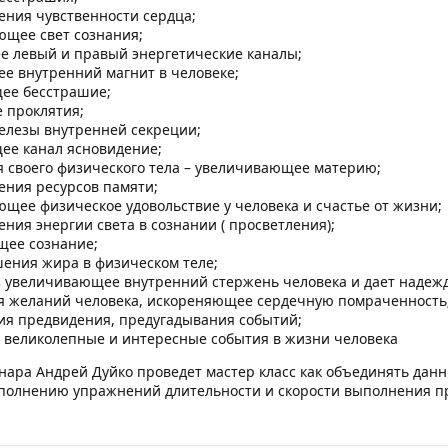
ения чувственности сердца;
щее свет сознания;
 левый и правый энергетические каналы;
 внутренний магнит в человеке;
ее бесстрашие;
 проклятия;
лезы внутренней секреции;
ее канал ясновидение;
 своего физического тела – увеличивающее материю;
ения ресурсов памяти;
щее физическое удовольствие у человека и счастье от жизни;
ния энергии света в сознании ( просветления);
ее сознание;
ения жира в физическом теле;
з увеличивающее внутренний стержень человека и дает надежд
 желаний человека, искореняющее сердечную помраченность
ия предвидения, предугадывания событий;
великолепные и интересные события в жизни человека
нара Андрей Дуйко проведет мастер класс как объединять дан
полнению упражнений длительности и скорости выполнения пр