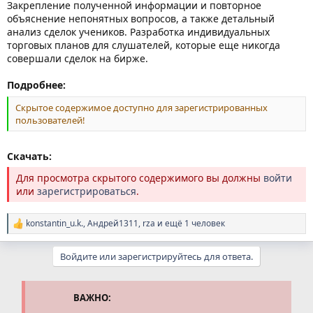
Закрепление полученной информации и повторное
объяснение непонятных вопросов, а также детальный
анализ сделок учеников. Разработка индивидуальных
торговых планов для слушателей, которые еще никогда
совершали сделок на бирже.
Подробнее:
Скрытое содержимое доступно для зарегистрированных
пользователей!
Скачать:
Для просмотра скрытого содержимого вы должны
войти
или
зарегистрироваться
.
konstantin_u.k.
,
Андрей1311
,
rza
и ещё 1 человек
Р
е
а
Войдите или зарегистрируйтесь для ответа.
к
ц
и
и
ВАЖНО:
: