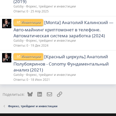
(2019)
Gatsby
Форекс, трейдинг и инвестиции
Ответы
0
25 Апр 2025
[Monta] Анатолий Калинский ―
Инвестиции
Авто-майнинг криптомонет в телефоне.
Автоматическая система заработка (2024)
Gatsby
Форекс, трейдинг и инвестиции
Ответы
0
19 Дек 2024
[Красный циркуль] Анатолий
Инвестиции
Полубояринов - Conomy Фундаментальный
анализ (2021)
Gatsby
Форекс, трейдинг и инвестиции
Ответы
0
18 Июн 2021
Bluesky
LinkedIn
Электронная почта
Ссылка
Поделиться:
Форекс, трейдинг и инвестиции