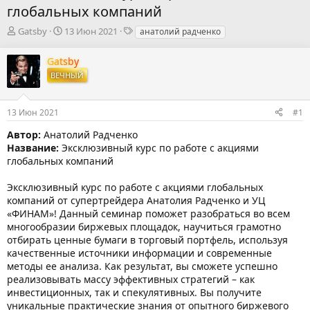
глобальных компаний
А
Д
Т
Gatsby
13 Июн 2021
анатолий радченко
в
а
е
т
т
г
Gatsby
о
а
и
ВЕЧНЫЙ
р
н
т
а
е
ч
13 Июн 2021
#1
м
а
ы
л
Автор:
Анатолий Радченко
а
Название:
Эксклюзивный курс по работе с акциями
глобальных компаний
Эксклюзивный курс по работе с акциями глобальных
компаний от супертрейдера Анатолия Радченко и УЦ
«ФИНАМ»! Данный семинар поможет разобраться во всем
многообразии биржевых площадок, научиться грамотно
отбирать ценные бумаги в торговый портфель, используя
качественные источники информации и современные
методы ее анализа. Как результат, вы сможете успешно
реализовывать массу эффективных стратегий – как
инвестиционных, так и спекулятивных. Вы получите
уникальные практические знания от опытного биржевого