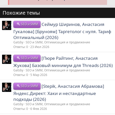
Похожие темы
Сеймур Ширинов, Анастасия
SEO и SMM
Гукалова] [Бруноям] Таргетолог с нуля. Тариф
Оптимальный (2026)
Gatsby
SEO и SMM, Оптимизация и продвижение
Ответы
0
23 Июл 2026
[Пюре Райтинг, Анастасия
SEO и SMM
Жукова] Базовый минимум для Threads (2026)
Gatsby
SEO и SMM, Оптимизация и продвижение
Ответы
0
5 Мар 2026
[Stepik, Анастасия Абрамова]
SEO и SMM
Яндекс.Директ: Хаки и нестандартные
подходы (2026)
Gatsby
SEO и SMM, Оптимизация и продвижение
Ответы
0
6 Фев 2026