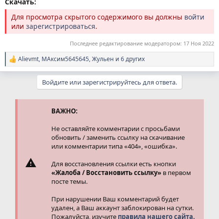
Скачать:
Для просмотра скрытого содержимого вы должны
войти
или
зарегистрироваться
.
Последнее редактирование модератором:
17 Ноя 2022
Alievmt
,
МАксим5645645
,
Жульен
и 6 других
Р
е
а
Войдите или зарегистрируйтесь для ответа.
к
ц
и
и
ВАЖНО:
:
Не оставляйте комментарии с просьбами
обновить / заменить ссылку на скачивание
или комментарии типа «404», «ошибка».
Для восстановления ссылки есть кнопки
«Жалоба / Восстановить ссылку»
в первом
посте темы.
При нарушении Ваш комментарий будет
удален, а Ваш аккаунт заблокирован на сутки.
Пожалуйста, изучите
правила нашего сайта.