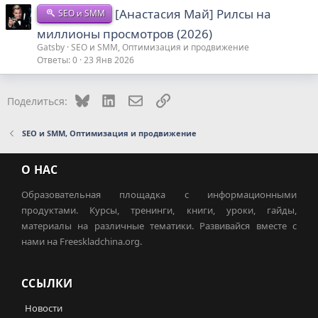
[Анастасия Май] Рилсы на
SEO и SMM
миллионы просмотров (2026)
Gatsby
SEO и SMM, Оптимизация и продвижение
Ответы
0
23 Янв 2026
Bluesky
LinkedIn
Электронная почта
Ссылка
Поделиться:
SEO и SMM, Оптимизация и продвижение
О НАС
Образовательная площадка с информационными
продуктами. Курсы, тренинги, книги, уроки, гайды,
материалы на различные тематики. Развивайся вместе с
нами на Freeskladchina.org.
ССЫЛКИ
Новости