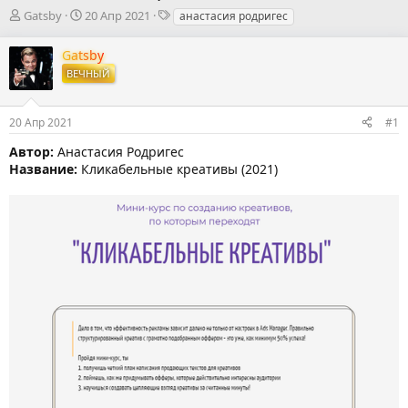
А
Д
Т
Gatsby
20 Апр 2021
анастасия родригес
в
а
е
т
т
г
Gatsby
о
а
и
ВЕЧНЫЙ
р
н
т
а
е
ч
20 Апр 2021
#1
м
а
ы
л
Автор:
Анастасия Родригес
а
Название:
Кликабельные креативы (2021)