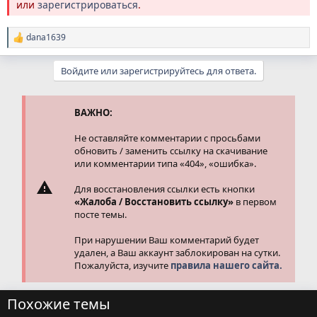
или
зарегистрироваться
.
dana1639
Р
е
а
Войдите или зарегистрируйтесь для ответа.
к
ц
и
и
ВАЖНО:
:
Не оставляйте комментарии с просьбами
обновить / заменить ссылку на скачивание
или комментарии типа «404», «ошибка».
Для восстановления ссылки есть кнопки
«Жалоба / Восстановить ссылку»
в первом
посте темы.
При нарушении Ваш комментарий будет
удален, а Ваш аккаунт заблокирован на сутки.
Пожалуйста, изучите
правила нашего сайта.
Похожие темы