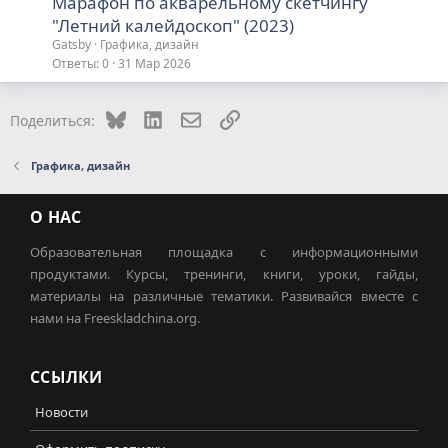
Марафон по акварельному скетчингу
"Летний калейдоскоп" (2023)
Gatsby
Графика, дизайн
Ответы
0
31 Мар 2026
Bluesky
LinkedIn
Электронная почта
Ссылка
Поделиться:
Графика, дизайн
О НАС
Образовательная площадка с информационными
продуктами. Курсы, тренинги, книги, уроки, гайды,
материалы на различные тематики. Развивайся вместе с
нами на Freeskladchina.org.
ССЫЛКИ
Новости