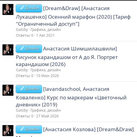
[Dream&Draw] [Анастасия
Дизайн
Лукашенко] Осенний марафон (2020) [Тариф
"Ограниченный доступ"]
Gatsby
Графика, дизайн
Ответы
0
1 Авг 2021
Анастасия Шимшилашвили]
Дизайн
Рисунок карандашом от А до Я. Портрет
карандашом (2026)
Gatsby
Графика, дизайн
Ответы
0
10 Июн 2026
[lavandaschool, Анастасия
Дизайн
Коваленко] Курс по маркерам «Цветочный
дневник» (2019)
Gatsby
Графика, дизайн
Ответы
0
27 Май 2026
[Анастасия Козлова] [Dream&Draw]
Дизайн