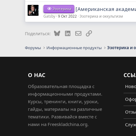
[Американская академи
Эзотерика
Gatsby
9 Окт 2022
Эзотерика и оккультизм
Bluesky
LinkedIn
Электронная почта
Ссылка
Поделиться:
Форумы
Информационные продукты
Эзотерика и 
О НАС
ССЫ
Образовательная площадка с
Ново
информационными продуктами.
Офор
Курсы, тренинги, книги, уроки,
гайды, материалы на различные
Отз
тематики. Развивайся вместе с
нами на Freeskladchina.org.
Служ