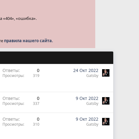
а «404», «ошибка».
те
правила нашего сайта.
Ответы
0
24 Окт 2022
Просмотры
319
Gatsby
Ответы
0
9 Окт 2022
Просмотры
337
Gatsby
Ответы
0
9 Окт 2022
Просмотры
310
Gatsby