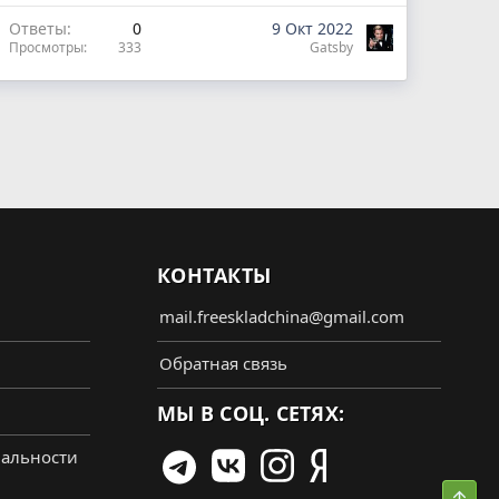
Ответы
0
9 Окт 2022
Просмотры
333
Gatsby
КОНТАКТЫ
mail.freeskladchina@gmail.com
Обратная связь
МЫ В СОЦ. СЕТЯХ:
альности
Свер