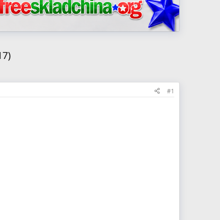
17)
#1