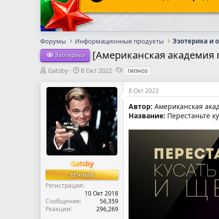
Форумы
Информационные продукты
Эзотерика и 
[Американская академия г
Эзотерика
А
Д
Т
Gatsby
8 Окт 2022
гипноз
в
а
е
т
т
г
8 Окт 2022
о
а
и
р
н
Автор:
Американская ака
т
а
Название:
Перестаньте ку
е
ч
м
а
ы
л
а
Gatsby
ВЕЧНЫЙ
Регистрация
10 Окт 2018
Сообщения
56,359
Реакции
296,269