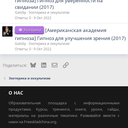
гипноза] Гипноз для уверенности на
свидании (2017)
Gatsby
Эзотерика и оккультизм
Ответы
0
9 Окт 2022
[Американская академия
Эзотерика
гипноза] Гипноз для улучшения зрения (2017)
Gatsby
Эзотерика и оккультизм
Ответы
0
9 Окт 2022
Bluesky
LinkedIn
Электронная почта
Ссылка
Поделиться:
Эзотерика и оккультизм
О НАС
Образовательная площадка с информационными
продуктами. Курсы, тренинги, книги, уроки, гайды,
материалы на различные тематики. Развивайся вместе с
нами на Freeskladchina.org.