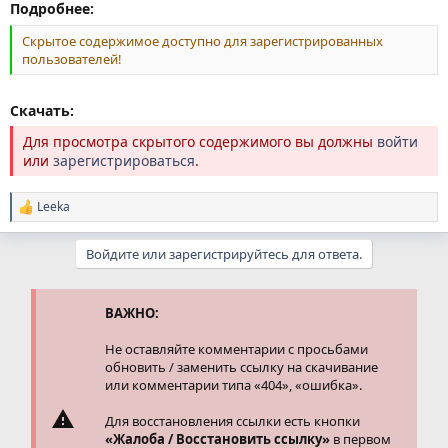
Подробнее:
Скрытое содержимое доступно для зарегистрированных
пользователей!
Скачать:
Для просмотра скрытого содержимого вы должны
войти
или
зарегистрироваться
.
Leeka
Р
е
а
Войдите или зарегистрируйтесь для ответа.
к
ц
и
и
ВАЖНО:
:
Не оставляйте комментарии с просьбами
обновить / заменить ссылку на скачивание
или комментарии типа «404», «ошибка».
Для восстановления ссылки есть кнопки
«Жалоба / Восстановить ссылку»
в первом