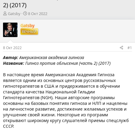
2) (2017)
А
Д
Gatsby
8 Окт 2022
в
а
т
т
Gatsby
о
а
ВЕЧНЫЙ
р
н
т
а
е
ч
8 Окт 2022
#1
м
а
ы
л
Автор:
Американская академия гипноза
а
Название:
Гипноз против облысения (часть 2) (2017)
В настоящее время Американская Академия Гипноза
является одним из основных центров русскоязычных
гипнотерапевтов в США и придерживается в обучении
стандарта качества Национальной Гильдии
Гипнотерапевтов (NGH). Наши авторские программы
основаны на базовых понятиях гипноза и НЛП и нацелены
на личностное развитие, достижение желаемых успехов и
улучшение своей жизни. Некоторые из программ
открывают широкому кругу слушателей приемы спецслужб
СССР.