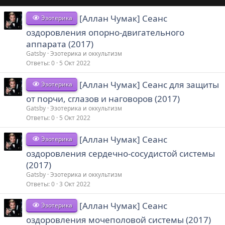
[Аллан Чумак] Сеанс
Эзотерика
оздоровления опорно-двигательного
аппарата (2017)
Gatsby
Эзотерика и оккультизм
Ответы
0
5 Окт 2022
[Аллан Чумак] Сеанс для защиты
Эзотерика
от порчи, сглазов и наговоров (2017)
Gatsby
Эзотерика и оккультизм
Ответы
0
5 Окт 2022
[Аллан Чумак] Сеанс
Эзотерика
оздоровления сердечно-сосудистой системы
(2017)
Gatsby
Эзотерика и оккультизм
Ответы
0
3 Окт 2022
[Аллан Чумак] Сеанс
Эзотерика
оздоровления мочеполовой системы (2017)