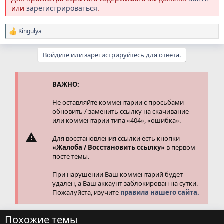
или
зарегистрироваться
.
Kingulya
Р
е
а
Войдите или зарегистрируйтесь для ответа.
к
ц
и
и
ВАЖНО:
:
Не оставляйте комментарии с просьбами
обновить / заменить ссылку на скачивание
или комментарии типа «404», «ошибка».
Для восстановления ссылки есть кнопки
«Жалоба / Восстановить ссылку»
в первом
посте темы.
При нарушении Ваш комментарий будет
удален, а Ваш аккаунт заблокирован на сутки.
Пожалуйста, изучите
правила нашего сайта.
Похожие темы