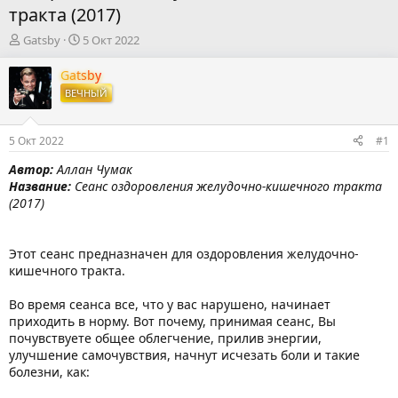
тракта (2017)
А
Д
Gatsby
5 Окт 2022
в
а
т
т
Gatsby
о
а
ВЕЧНЫЙ
р
н
т
а
е
ч
5 Окт 2022
#1
м
а
ы
л
Автор:
Аллан Чумак
а
Название:
Сеанс оздоровления желудочно-кишечного тракта
(2017)
Этот сеанс предназначен для оздоровления желудочно-
кишечного тракта.
Во время сеанса все, что у вас нарушено, начинает
приходить в норму. Вот почему, принимая сеанс, Вы
почувствуете общее облегчение, прилив энергии,
улучшение самочувствия, начнут исчезать боли и такие
болезни, как: