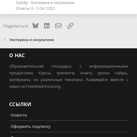
Gatsby
Эзотерика и оккультизм
Ответы
0
3 Окт 2022
Bluesky
LinkedIn
Электронная почта
Ссылка
Поделиться:
Эзотерика и оккультизм
О НАС
Образовательная площадка с информационными
продуктами. Курсы, тренинги, книги, уроки, гайды,
материалы на различные тематики. Развивайся вместе с
нами на Freeskladchina.org.
ССЫЛКИ
Новости
Оформить подписку