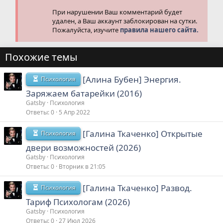
При нарушении Ваш комментарий будет
удален, а Ваш аккаунт заблокирован на сутки.
Пожалуйста, изучите
правила нашего сайта.
Похожие темы
[Алина Бубен] Энергия.
Психология
Заряжаем батарейки (2016)
Gatsby
Психология
Ответы
0
5 Апр 2022
[Галина Ткаченко] Открытые
Психология
двери возможностей (2026)
Gatsby
Психология
Ответы
0
Вторник в 21:05
[Галина Ткаченко] Развод.
Психология
Тариф Психологам (2026)
Gatsby
Психология
Ответы
0
27 Июл 2026