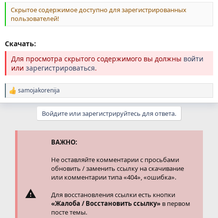
Скрытое содержимое доступно для зарегистрированных
пользователей!
Скачать:
Для просмотра скрытого содержимого вы должны
войти
или
зарегистрироваться
.
samojakorenija
Р
е
а
Войдите или зарегистрируйтесь для ответа.
к
ц
и
и
ВАЖНО:
:
Не оставляйте комментарии с просьбами
обновить / заменить ссылку на скачивание
или комментарии типа «404», «ошибка».
Для восстановления ссылки есть кнопки
«Жалоба / Восстановить ссылку»
в первом
посте темы.