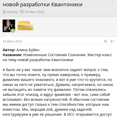
новой разработки Квантоники
А
Д
Gatsby
19 Июн 2022
в
а
т
т
Gatsby
о
а
ВЕЧНЫЙ
р
н
т
а
е
ч
19 Июн 2022
#1
м
а
ы
л
Автор:
Алина Бубен
а
Название:
Измененные Состояния Сознания. Мастер-класс
на тему новой разработки Квантоники
А было ли у вас такое: вам внезапно задают вопрос о том,
что вы точно знаете, ну прямо наверняка, к примеру,
фамилию вашего знакомого, и вот в уме что-то крутится, но
никак за него не ухватиться. Думаем, напрягаемся, но никак
не вытащить из памяти эту фамилию. Потом отвлеклись-
забыли этот эпизод, и вдруг фамилия - вот она, сама собой
всплывает, без всяких натужностей. В обычном состоянии
мы имеем доступ только к тем способностям, которые нам
известны. Мы, морщив лоб, думаем над задачей,
конструируем в уме её решение. В ИСС открывается доступ