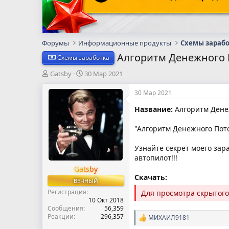
Форумы
Информационные продукты
Схемы зараб
Алгоритм Денежного По
Схемы заработка
А
Д
Gatsby
30 Мар 2021
в
а
т
т
30 Мар 2021
о
а
Название:
Алгоритм Денеж
р
н
т
а
е
ч
"Алгоритм Денежного Пот
м
а
ы
л
Узнайте секрет моего зара
а
автопилот!!!
Gatsby
Скачать:
ВЕЧНЫЙ
Регистрация
Для просмотра скрытог
10 Окт 2018
Сообщения
56,359
Реакции
296,357
МИХАИЛ9181
Р
е