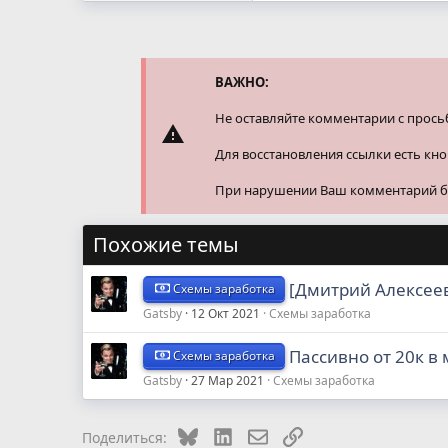
а
к
ц
и
и
ВАЖНО:
:
Не оставляйте комментарии с прось
Для восстановления ссылки есть кн
При нарушении Ваш комментарий буд
Похожие темы
[Дмитрий Алексеев
Схемы заработка
Gatsby
12 Окт 2021
Схемы заработка
Пассивно от 20к в
Схемы заработка
Gatsby
27 Мар 2021
Схемы заработка
Bluesky
LinkedIn
Электронная почта
Ссылка
Поделиться: