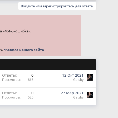
Войдите или зарегистрируйтесь для ответа.
а «404», «ошибка».
те
правила нашего сайта.
Ответы
0
12 Окт 2021
Просмотры
866
Gatsby
Ответы
0
27 Мар 2021
Просмотры
525
Gatsby