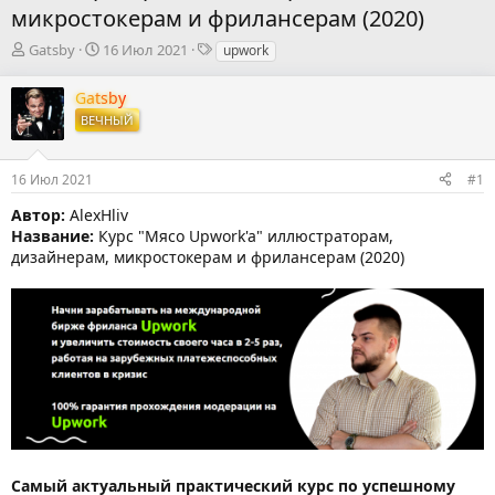
микростокерам и фрилансерам (2020)
А
Д
Т
Gatsby
16 Июл 2021
upwork
в
а
е
т
т
г
Gatsby
о
а
и
ВЕЧНЫЙ
р
н
т
а
е
ч
16 Июл 2021
#1
м
а
ы
л
Автор:
AlexHliv
а
Название:
Курс "Мясо Upwork'a" иллюстраторам,
дизайнерам, микростокерам и фрилансерам (2020)
Самый актуальный практический курс по успешному