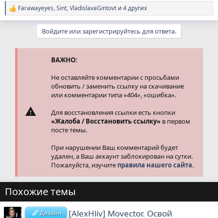
Farawayeyes
,
Sint
,
VladislavaGintovt
и 4 других
Р
е
а
Войдите или зарегистрируйтесь для ответа.
к
ц
и
и
ВАЖНО:
:
Не оставляйте комментарии с просьбами
обновить / заменить ссылку на скачивание
или комментарии типа «404», «ошибка».
Для восстановления ссылки есть кнопки
«Жалоба / Восстановить ссылку»
в первом
посте темы.
При нарушении Ваш комментарий будет
удален, а Ваш аккаунт заблокирован на сутки.
Пожалуйста, изучите
правила нашего сайта.
Похожие темы
[AlexHliv] Movector. Освой
Дизайн