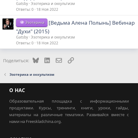
Gatsby
Эзотерика и оккультизм
Ответы
0
18 Ноя 2022
[Ведьма Алена Полынь] Вебинар
Эзотерика
"Духи" (2015)
Gatsby
Эзотерика и оккультизм
Ответы
0
18 Ноя 2022
Bluesky
LinkedIn
Электронная почта
Ссылка
Поделиться:
Эзотерика и оккультизм
О НАС
Образовательная площадка с информационными
продуктами. Курсы, тренинги, книги, уроки, гайды,
материалы на различные тематики. Развивайся вместе с
нами на Freeskladchina.org.