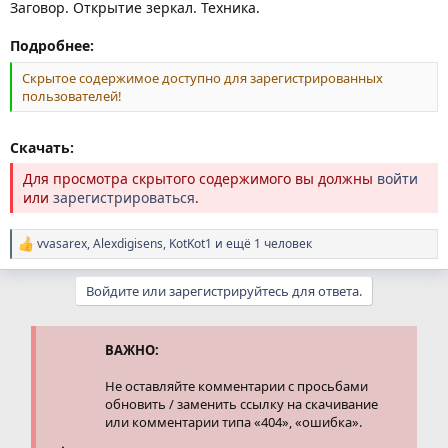
Заговор. Открытие зеркал. Техника.
Подробнее:
Скрытое содержимое доступно для зарегистрированных
пользователей!
Скачать:
Для просмотра скрытого содержимого вы должны
войти
или
зарегистрироваться
.
vvasarex
,
Alexdigisens
,
KotKot1
и ещё 1 человек
Р
е
а
Войдите или зарегистрируйтесь для ответа.
к
ц
и
и
ВАЖНО:
:
Не оставляйте комментарии с просьбами
обновить / заменить ссылку на скачивание
или комментарии типа «404», «ошибка».