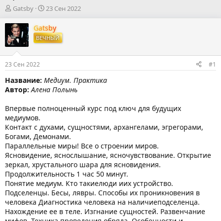
А
Д
Gatsby
23 Сен 2022
в
а
т
т
Gatsby
о
а
ВЕЧНЫЙ
р
н
т
а
е
ч
23 Сен 2022
#1
м
а
ы
л
Название:
Медиум. Практика
а
Автор:
Алена Полынь
Впервые полноценный курс под ключ для будущих
медиумов.
Контакт с духами, сущностями, архангелами, эгрегорами,
Богами, Демонами.
Параллельные миры! Все о строении миров.
Ясновидение, яснослышание, ясночувствование. Открытие
зеркал, хрустального шара для ясновидения.
Продолжительность 1 час 50 минут.
Понятие медиум. Кто такиелюди иих устройство.
Подселенцы. Бесы, лявры. Способы их проникновения в
человека Диагностика человека на наличиеподселенца.
Нахождение ее в теле. Изгнание сущностей. Развенчание
мифов. Техника проведения обряда. Особенности и