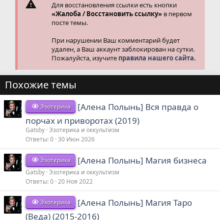
Для восстановления ссылки есть кнопки
«Жалоба / Восстановить ссылку»
в первом
посте темы.
При нарушении Ваш комментарий будет
удален, а Ваш аккаунт заблокирован на сутки.
Пожалуйста, изучите
правила нашего сайта.
Похожие темы
[Алена Полынь] Вся правда о
Эзотерика
порчах и приворотах (2019)
Gatsby
Эзотерика и оккультизм
Ответы
0
30 Июн 2026
[Алена Полынь] Магия бизнеса
Эзотерика
Gatsby
Эзотерика и оккультизм
Ответы
0
20 Ноя 2022
[Алена Полынь] Магия Таро
Эзотерика
(Веда) (2015-2016)