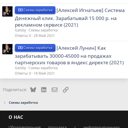
[Алексей Игнатьев] Система
Схемы заработка
Денежный клик. Зарабатывай 15 000 р. на
рекламном сервисе (2021)
Gatsby
Схемы заработка
Ответы
0
28 Май 2021
[Алексей Лунин] Как
Схемы заработка
зарабатывать 30000-45000 на продажах
партнерских товаров в яндекс директе (2021)
Gatsby
Схемы заработка
Ответы
0
18 Май 2021
Bluesky
LinkedIn
Электронная почта
Ссылка
Поделиться:
Схемы заработка
О НАС
Образовательная площадка с информационными