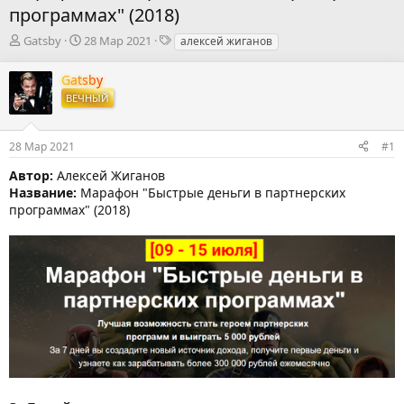
программах" (2018)
А
Д
Т
Gatsby
28 Мар 2021
алексей жиганов
в
а
е
т
т
г
Gatsby
о
а
и
ВЕЧНЫЙ
р
н
т
а
е
ч
28 Мар 2021
#1
м
а
ы
л
Автор:
Алексей Жиганов
а
Название:
Марафон "Быстрые деньги в партнерских
программах" (2018)