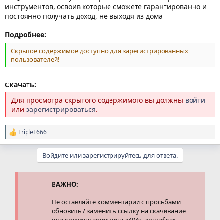
инструментов, освоив которые сможете гарантированно и
постоянно получать доход, не выходя из дома
Подробнее:
Скрытое содержимое доступно для зарегистрированных
пользователей!
Скачать:
Для просмотра скрытого содержимого вы должны
войти
или
зарегистрироваться
.
TripleF666
Р
е
а
Войдите или зарегистрируйтесь для ответа.
к
ц
и
и
ВАЖНО:
:
Не оставляйте комментарии с просьбами
обновить / заменить ссылку на скачивание
или комментарии типа «404», «ошибка».