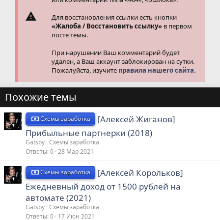
Для восстановления ссылки есть кнопки
«Жалоба / Восстановить ссылку»
в первом
посте темы.
При нарушении Ваш комментарий будет
удален, а Ваш аккаунт заблокирован на сутки.
Пожалуйста, изучите
правила нашего сайта.
Похожие темы
[Алексей Жиганов]
Схемы заработка
Прибыльные партнерки (2018)
Gatsby
Схемы заработка
Ответы
0
28 Мар 2021
[Алексей Корольков]
Схемы заработка
Ежедневный доход от 1500 рублей на
автомате (2021)
Gatsby
Схемы заработка
Ответы
0
17 Июн 2021