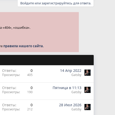
Войдите или зарегистрируйтесь для ответа.
а «404», «ошибка».
те
правила нашего сайта.
Ответы
0
14 Апр 2022
Просмотры
405
Gatsby
Ответы
0
Пятница в 11:13
Просмотры
190
Gatsby
Ответы
0
28 Июл 2026
Просмотры
212
Gatsby