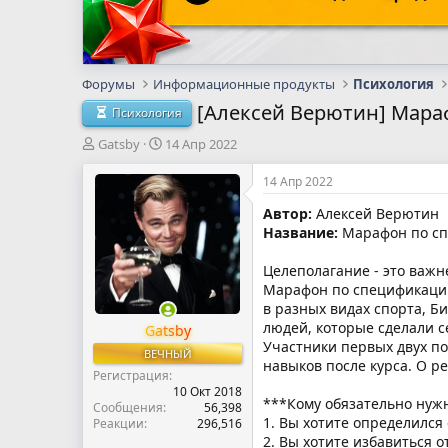
Форумы
Информационные продукты
Психология
[Алексей Верютин] Мара
Психология
А
Д
Gatsby
14 Апр 2022
в
а
т
т
14 Апр 2022
о
а
Автор:
Алексей Верютин
р
н
Название:
Марафон по сп
т
а
е
ч
м
а
Целеполагание - это важн
ы
л
Марафон по спецификации 
а
в разных видах спорта, Б
людей, которые сделали с
Gatsby
Участники первых двух по
ВЕЧНЫЙ
навыков после курса. О 
Регистрация
10 Окт 2018
***Кому обязательно нужн
Сообщения
56,398
1. Вы хотите определился 
Реакции
296,516
2. Вы хотите избавиться 