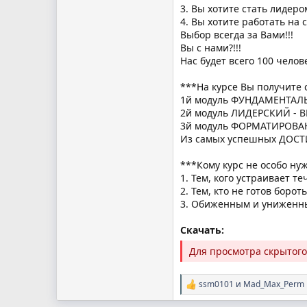
3. Вы хотите стать лидер
4. Вы хотите работать на 
Выбор всегда за Вами!!!
Вы с нами?!!!
Нас будет всего 100 челов
***На курсе Вы получите 
1й модуль ФУНДАМЕНТАЛ
2й модуль ЛИДЕРСКИЙ 
3й модуль ФОРМАТИРОВА
Из самых успешных ДОСТИГ
***Кому курс не особо ну
1. Тем, кого устраивает т
2. Тем, кто не готов борот
3. Обиженным и униженны
Скачать:
Для просмотра скрытог
ssm0101
и
Mad_Max_Perm
Р
е