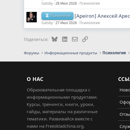
Gatsby
28 Июл 2026
Психология
[Apeiron] Алексей Аре
Психология
Gatsby
27 Июл 2026
Психология
Bluesky
LinkedIn
Электронная почта
Ссылка
Поделиться:
Форумы
Информационные продукты
Психология
О НАС
ССЫ
Образовательная площадка с
Ново
информационными продуктами.
Офор
Курсы, тренинги, книги, уроки,
гайды, материалы на различные
Отз
тематики. Развивайся вместе с
нами на Freeskladchina.org.
Служ