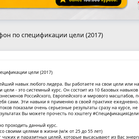
фон по спецификации цели (2017)
ецификации цели (2017)
ейший навык любого лидера. Вы работаете на свои цели или на
цели - это системный курс. Он состоит из 10 базовых навыков
изнесменов Российского, Европейского и мирового масштабов, п
ебя сами. Эти навыки я применяю в своей практике ежедневно.
токов показали очень серьезные результаты сразу на курсе, н
результатах Вы можете прочесть по хэштегу #СпецификацияЦел
о проходить данный курс.
со своими целями в жизни (м/ж от 25 до 55 лет)
от чужих и паразитных целей, которые высасывают из Вас энерг