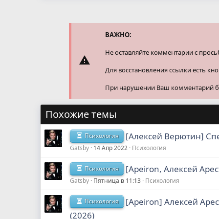
а
к
ц
и
и
ВАЖНО:
:
Не оставляйте комментарии с прось
Для восстановления ссылки есть кн
При нарушении Ваш комментарий буд
Похожие темы
[Алексей Верютин] Cп
Психология
Gatsby
14 Апр 2022
Психология
[Apeiron, Алексей Арес
Психология
Gatsby
Пятница в 11:13
Психология
[Apeiron] Алексей Ар
Психология
(2026)