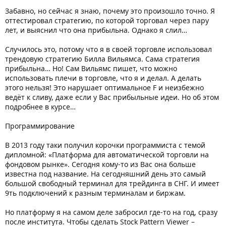
Забавно, но сейчас я знаю, почему это произошло точно. Я
оттестировал стратегию, по которой торговал через пару
лет, и выяснил что она прибыльна. Однако я слил…
Случилось это, потому что я в своей торговле использовал
трендовую стратегию Билла Вильямса. Сама стратегия
прибыльна… Но! Сам Вильямс пишет, что можно
использовать плечи в торговле, что я и делал. А делать
этого нельзя! Это нарушает оптимальное F и неизбежно
ведёт к сливу, даже если у Вас прибыльные идеи. Но об этом
подробнее в курсе…
Программирование
В 2013 году таки получил корочки программиста с темой
дипломной: «Платформа для автоматической торговли на
фондовом рынке». Сегодня кому-то из Вас она больше
известна под название. На сегодняшний день это самый
большой свободный терминал для трейдинга в СНГ. И имеет
9ть подключений к разным терминалам и биржам.
Но платформу я на самом деле забросил где-то на год, сразу
после института. Чтобы сделать Stock Pattern Viewer –