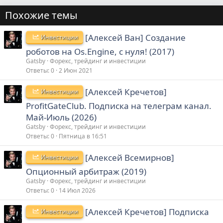
Похожие темы
[Алексей Ван] Создание
Инвестиции
роботов на Os.Engine, с нуля! (2017)
Gatsby
Форекс, трейдинг и инвестиции
Ответы
0
2 Июн 2021
[Алексей Кречетов]
Инвестиции
ProfitGateClub. Подписка на телеграм канал.
Май-Июль (2026)
Gatsby
Форекс, трейдинг и инвестиции
Ответы
0
Пятница в 16:51
[Алексей Всемирнов]
Инвестиции
Опционный арбитраж (2019)
Gatsby
Форекс, трейдинг и инвестиции
Ответы
0
14 Июл 2026
[Алексей Кречетов] Подписка
Инвестиции