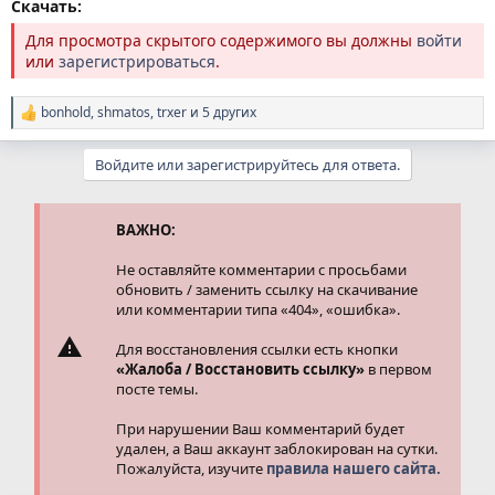
Скачать:
Для просмотра скрытого содержимого вы должны
войти
или
зарегистрироваться
.
bonhold
,
shmatos
,
trxer
и 5 других
Р
е
а
Войдите или зарегистрируйтесь для ответа.
к
ц
и
и
ВАЖНО:
:
Не оставляйте комментарии с просьбами
обновить / заменить ссылку на скачивание
или комментарии типа «404», «ошибка».
Для восстановления ссылки есть кнопки
«Жалоба / Восстановить ссылку»
в первом
посте темы.
При нарушении Ваш комментарий будет
удален, а Ваш аккаунт заблокирован на сутки.
Пожалуйста, изучите
правила нашего сайта.