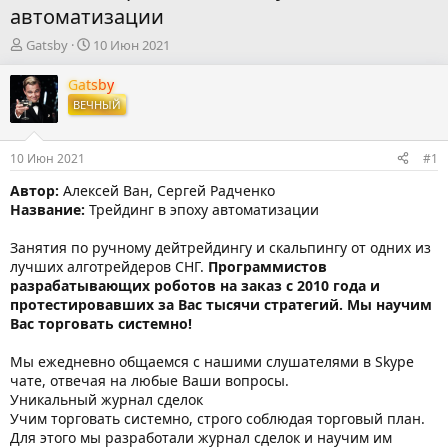
автоматизации
А
Д
Gatsby
10 Июн 2021
в
а
т
т
Gatsby
о
а
ВЕЧНЫЙ
р
н
т
а
е
ч
10 Июн 2021
#1
м
а
ы
л
Автор:
Алексей Ван, Сергей Радченко
а
Название:
Трейдинг в эпоху автоматизации
Занятия по ручному дейтрейдингу и скальпингу от одних из
лучших алготрейдеров СНГ.
Программистов
разрабатывающих роботов на заказ с 2010 года и
протестировавших за Вас тысячи стратегий. Мы научим
Вас торговать системно!
Мы ежедневно общаемся с нашими слушателями в Skype
чате, отвечая на любые Ваши вопросы.
Уникальный журнал сделок
Учим торговать системно, строго соблюдая торговый план.
Для этого мы разработали журнал сделок и научим им