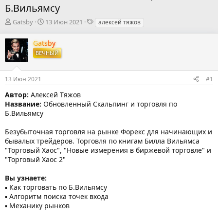
Б.Вильямсу
А
Д
Т
Gatsby
13 Июн 2021
алексей тяжов
в
а
е
т
т
г
Gatsby
о
а
и
ВЕЧНЫЙ
р
н
т
а
е
ч
13 Июн 2021
#1
м
а
ы
л
Автор:
Алексей Тяжов
а
Название:
Обновленный Скальпинг и торговля по
Б.Вильямсу
Безубыточная торговля на рынке Форекс для начинающих и
бывалых трейдеров. Торговля по книгам Билла Вильямса
"Торговый Хаос", "Новые измерения в биржевой торговле" и
"Торговый Хаос 2"
Вы узнаете:
▪ Как торговать по Б.Вильямсу
▪ Алгоритм поиска точек входа
▪ Механику рынков