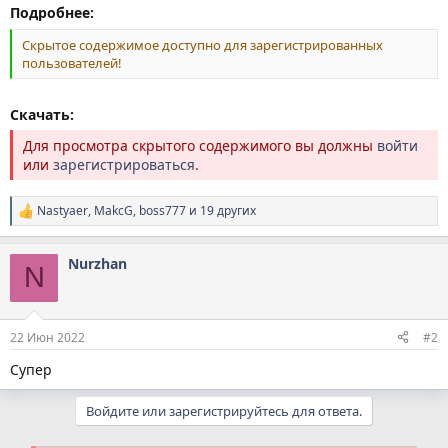
Подробнее:
Скрытое содержимое доступно для зарегистрированных
пользователей!
Скачать:
Для просмотра скрытого содержимого вы должны
войти
или
зарегистрироваться
.
Nastyaer
,
MakcG
,
boss777
и 19 других
Р
е
а
Nurzhan
к
N
ц
и
и
:
22 Июн 2022
#2
Супер
Войдите или зарегистрируйтесь для ответа.