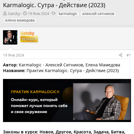
Karmalogic. Сутра - Действие (2023)
А
Д
Т
Gatsby
19 Янв 2024
karmalogic
алексей ситников
в
а
е
елена мамедова
т
т
г
о
а
и
Gatsby
р
н
ВЕЧНЫЙ
т
а
е
ч
м
а
19 Янв 2024
#1
ы
л
а
Автор:
Karmalogic - Алексей Ситников, Елена Мамедова
Название:
Практик Karmalogic. Сутра - Действие (2023)
Законы в курсе: Новое, Другое, Красота, Задача, Битва,