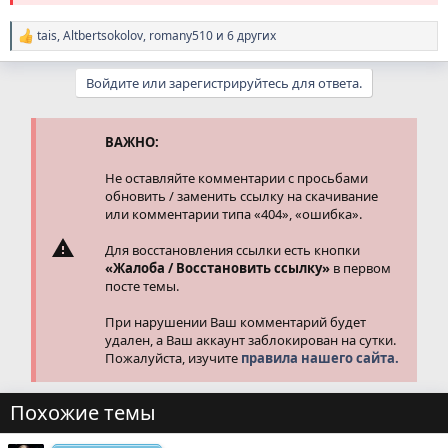
tais
,
Altbertsokolov
,
romany510
и 6 других
Р
е
а
Войдите или зарегистрируйтесь для ответа.
к
ц
и
и
ВАЖНО:
:
Не оставляйте комментарии с просьбами
обновить / заменить ссылку на скачивание
или комментарии типа «404», «ошибка».
Для восстановления ссылки есть кнопки
«Жалоба / Восстановить ссылку»
в первом
посте темы.
При нарушении Ваш комментарий будет
удален, а Ваш аккаунт заблокирован на сутки.
Пожалуйста, изучите
правила нашего сайта.
Похожие темы