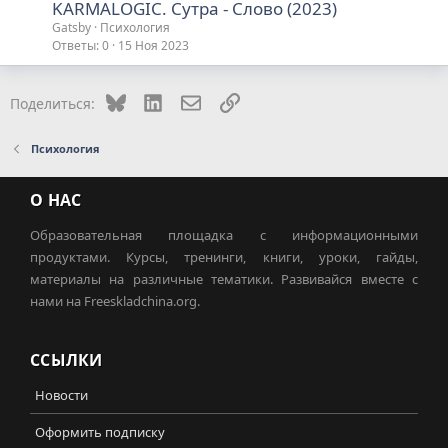
KARMALOGIC. Сутра - Слово (2023)
Gatsby
Психология
Ответы
0
15 Ноя 2023
Bluesky
LinkedIn
Электронная почта
Ссылка
Поделиться:
Психология
О НАС
Образовательная площадка с информационными
продуктами. Курсы, тренинги, книги, уроки, гайды,
материалы на различные тематики. Развивайся вместе с
нами на Freeskladchina.org.
ССЫЛКИ
Новости
Оформить подписку