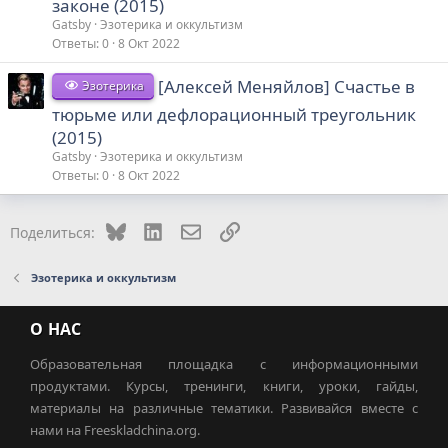
законе (2015)
Gatsby
Эзотерика и оккультизм
Ответы
0
8 Окт 2022
[Алексей Меняйлов] Счастье в
Эзотерика
тюрьме или дефлорационный треугольник
(2015)
Gatsby
Эзотерика и оккультизм
Ответы
0
8 Окт 2022
Bluesky
LinkedIn
Электронная почта
Ссылка
Поделиться:
Эзотерика и оккультизм
О НАС
Образовательная площадка с информационными
продуктами. Курсы, тренинги, книги, уроки, гайды,
материалы на различные тематики. Развивайся вместе с
нами на Freeskladchina.org.