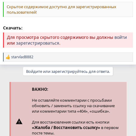
Скрытое содержимое доступно для зарегистрированных
пользователей!
Скачать:
Для просмотра скрытого содержимого вы должны
войти
или
зарегистрироваться
.
starvlad8882
Р
е
а
Войдите или зарегистрируйтесь для ответа.
к
ц
и
и
ВАЖНО:
:
Не оставляйте комментарии с просьбами
обновить / заменить ссылку на скачивание
или комментарии типа «404», «ошибка».
Для восстановления ссылки есть кнопки
«Жалоба / Восстановить ссылку»
в первом
посте темы.