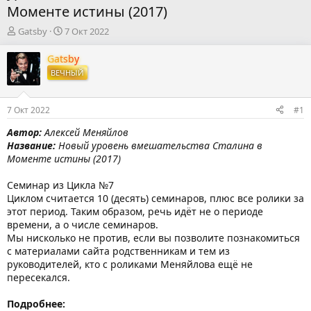
Моменте истины (2017)
А
Д
Gatsby
7 Окт 2022
в
а
т
т
Gatsby
о
а
ВЕЧНЫЙ
р
н
т
а
е
ч
7 Окт 2022
#1
м
а
ы
л
Автор:
Алексей Меняйлов
а
Название:
Новый уровень вмешательства Сталина в
Моменте истины (2017)
Семинар из Цикла №7
Циклом считается 10 (десять) семинаров, плюс все ролики за
этот период. Таким образом, речь идёт не о периоде
времени, а о числе семинаров.
Мы нисколько не против, если вы позволите познакомиться
с материалами сайта родственникам и тем из
руководителей, кто с роликами Меняйлова ещё не
пересекался.
Подробнее: