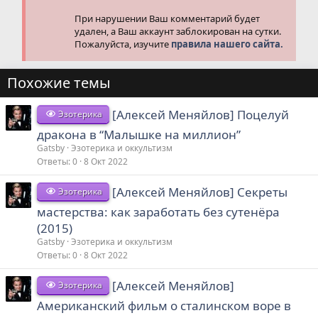
При нарушении Ваш комментарий будет
удален, а Ваш аккаунт заблокирован на сутки.
Пожалуйста, изучите
правила нашего сайта.
Похожие темы
[Алексей Меняйлов] Поцелуй
Эзотерика
дракона в “Малышке на миллион”
Gatsby
Эзотерика и оккультизм
Ответы
0
8 Окт 2022
[Алексей Меняйлов] Секреты
Эзотерика
мастерства: как заработать без сутенёра
(2015)
Gatsby
Эзотерика и оккультизм
Ответы
0
8 Окт 2022
[Алексей Меняйлов]
Эзотерика
Американский фильм о сталинском воре в