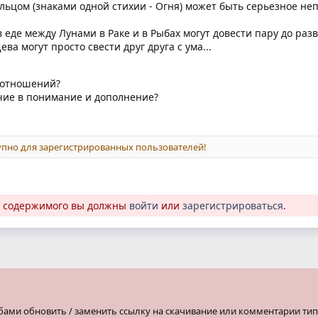
льцом (знаками одной стихии - Огня) может быть серьезное не
еде между Лунами в Раке и в Рыбах могут довести пару до разв
ва могут просто свести друг друга с ума...
 отношений?
чие в понимание и дополнение?
пно для зарегистрированных пользователей!
о содержимого вы должны
войти
или
зарегистрироваться
.
бами обновить / заменить ссылку на скачивание или комментарии тип