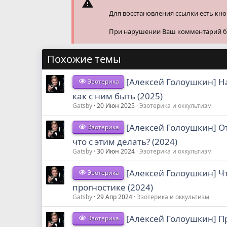
Для восстановления ссылки есть кн
При нарушении Ваш комментарий буд
Похожие темы
[Алексей Голоушкин] Н
Эзотерика
как с ним быть (2025)
Gatsby
20 Июн 2025
Эзотерика и оккультизм
[Алексей Голоушкин] От
Эзотерика
что с этим делать? (2024)
Gatsby
30 Июн 2024
Эзотерика и оккультизм
[Алексей Голоушкин] Ч
Эзотерика
прогностике (2024)
Gatsby
29 Апр 2024
Эзотерика и оккультизм
[Алексей Голоушкин] П
Эзотерика