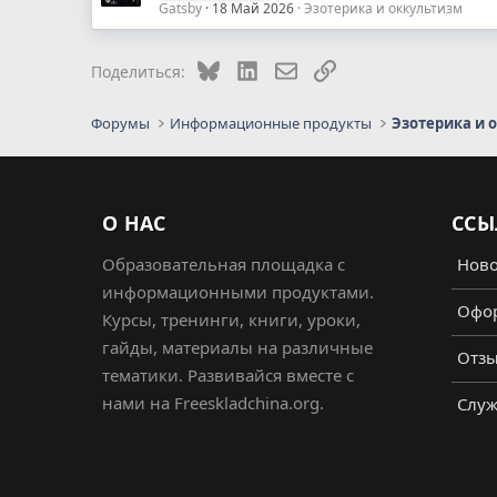
Gatsby
18 Май 2026
Эзотерика и оккультизм
Bluesky
LinkedIn
Электронная почта
Ссылка
Поделиться:
Форумы
Информационные продукты
Эзотерика и 
О НАС
ССЫ
Образовательная площадка с
Ново
информационными продуктами.
Офор
Курсы, тренинги, книги, уроки,
гайды, материалы на различные
Отз
тематики. Развивайся вместе с
нами на Freeskladchina.org.
Служ