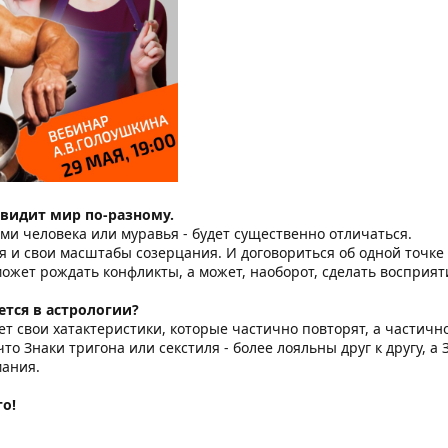
видит мир по-разному.
ми человека или муравья - будет существенно отличаться.
ия и свои масштабы созерцания. И договориться об одной точке 
ожет рождать конфликты, а может, наоборот, сделать восприят
ется в астрологии?
т свои хатактеристики, которые частично повторят, а частичн
о Знаки тригона или секстиля - более лояльны друг к другу, а
мания.
то!