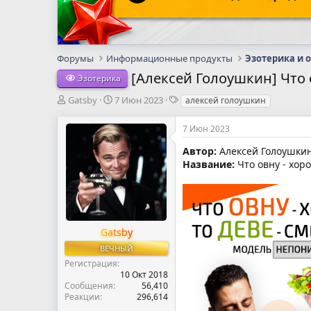
Форумы
Информационные продукты
Эзотерика и 
[Алексей Голоушкин] Что 
Эзотерика
А
Д
Т
Gatsby
7 Июн 2023
алексей голоушкин
в
а
е
т
т
г
7 Июн 2023
о
а
и
р
н
Автор:
Алексей Голоушки
т
а
Название:
Что овну - хор
е
ч
м
а
ы
л
а
Gatsby
ВЕЧНЫЙ
Регистрация
10 Окт 2018
Сообщения
56,410
Реакции
296,614