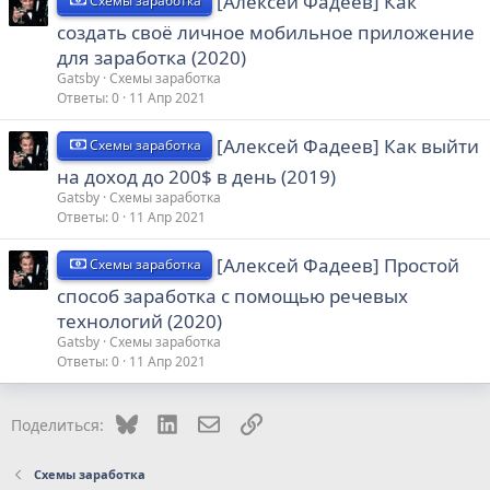
[Алексей Фадеев] Как
Схемы заработка
создать своё личное мобильное приложение
для заработка (2020)
Gatsby
Схемы заработка
Ответы
0
11 Апр 2021
[Алексей Фадеев] Как выйти
Схемы заработка
на доход до 200$ в день (2019)
Gatsby
Схемы заработка
Ответы
0
11 Апр 2021
[Алексей Фадеев] Простой
Схемы заработка
способ заработка с помощью речевых
технологий (2020)
Gatsby
Схемы заработка
Ответы
0
11 Апр 2021
Bluesky
LinkedIn
Электронная почта
Ссылка
Поделиться:
Схемы заработка