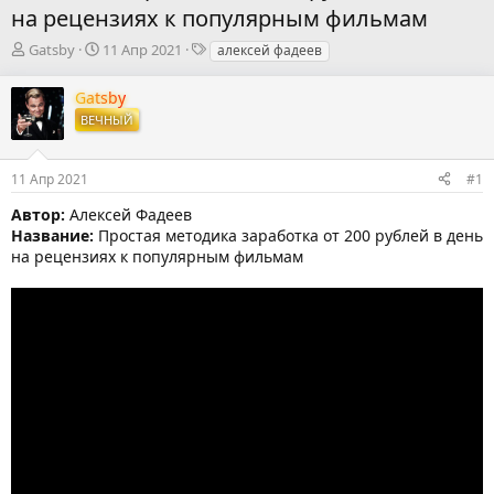
на рецензиях к популярным фильмам
А
Д
Т
Gatsby
11 Апр 2021
алексей фадеев
в
а
е
т
т
г
Gatsby
о
а
и
ВЕЧНЫЙ
р
н
т
а
е
ч
11 Апр 2021
#1
м
а
ы
л
Автор:
Алексей Фадеев
а
Название:
Простая методика заработка от 200 рублей в день
на рецензиях к популярным фильмам