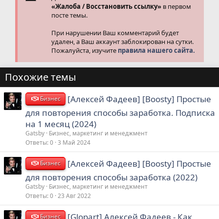
«Жалоба / Восстановить ссылку»
в первом
посте темы.
При нарушении Ваш комментарий будет
удален, а Ваш аккаунт заблокирован на сутки.
Пожалуйста, изучите
правила нашего сайта.
Похожие темы
[Алексей Фадеев] [Boosty] Простые
Бизнес
для повторения способы заработка. Подписка
на 1 месяц (2024)
Gatsby
Бизнес, маркетинг и менеджмент
Ответы
0
3 Май 2024
[Алексей Фадеев] [Boosty] Простые
Бизнес
для повторения способы заработка (2022)
Gatsby
Бизнес, маркетинг и менеджмент
Ответы
0
23 Авг 2022
[Glopart] Алексей Фадеев - Как
Бизнес