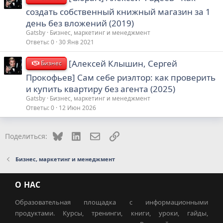
создать собственный книжный магазин за 1
день без вложений (2019)
Gatsby
Бизнес, маркетинг и менеджмент
Ответы
0
30 Янв 2021
[Алексей Клышин, Сергей
Бизнес
Прокофьев] Сам себе риэлтор: как проверить
и купить квартиру без агента (2025)
Gatsby
Бизнес, маркетинг и менеджмент
Ответы
0
12 Июн 2026
Bluesky
LinkedIn
Электронная почта
Ссылка
Поделиться:
Бизнес, маркетинг и менеджмент
О НАС
Образовательная площадка с информационными
продуктами. Курсы, тренинги, книги, уроки, гайды,