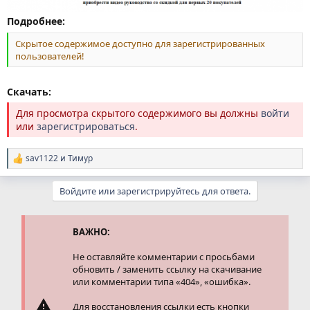
Подробнее:
Скрытое содержимое доступно для зарегистрированных
пользователей!
Скачать:
Для просмотра скрытого содержимого вы должны
войти
или
зарегистрироваться
.
sav1122
и
Тимур
Р
е
а
Войдите или зарегистрируйтесь для ответа.
к
ц
и
и
ВАЖНО:
:
Не оставляйте комментарии с просьбами
обновить / заменить ссылку на скачивание
или комментарии типа «404», «ошибка».
Для восстановления ссылки есть кнопки