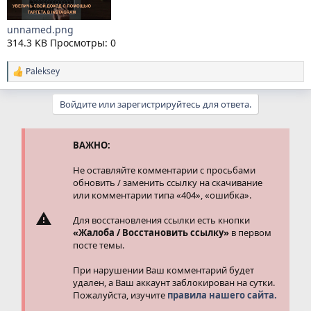
unnamed.png
314.3 KB
Просмотры: 0
Paleksey
Р
е
а
Войдите или зарегистрируйтесь для ответа.
к
ц
и
и
ВАЖНО:
:
Не оставляйте комментарии с просьбами
обновить / заменить ссылку на скачивание
или комментарии типа «404», «ошибка».
Для восстановления ссылки есть кнопки
«Жалоба / Восстановить ссылку»
в первом
посте темы.
При нарушении Ваш комментарий будет
удален, а Ваш аккаунт заблокирован на сутки.
Пожалуйста, изучите
правила нашего сайта.