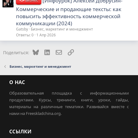
[Инфоурок] Алексей Добрусин-
Бизнес
Коммерческие и продающие тексты: как
повысить эффективность коммерческой
коммуникации (2024)
Gatsby
Бизнес, маркетинг и менеджмент
Ответы
0
1 Апр 2026
Bluesky
LinkedIn
Электронная почта
Ссылка
Поделиться:
Бизнес, маркетинг и менеджмент
О НАС
Образовательная площадка с информационными
продуктами. Курсы, тренинги, книги, уроки, гайды,
материалы на различные тематики. Развивайся вместе с
нами на Freeskladchina.org.
ССЫЛКИ