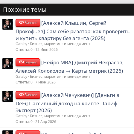
Похожие темы
[Алексей Клышин, Сергей
Бизнес
Прокофьев] Сам себе риэлтор: как проверить
и купить квартиру без агента (2025)
Gatsby
Бизнес, маркетинг и менеджмент
Ответы
0
12 Июн 2026
[Нейро МВА] Дмитрий Некрасов,
Бизнес
Алексей Колоколов → Карты метрик (2026)
Gatsby
Бизнес, маркетинг и менеджмент
Ответы
0
7 Июн 2026
[Алексей Чечукевич] [Деньги в
Бизнес
DeFi] Пассивный доход на крипте. Тариф
Эксперт (2026)
Gatsby
Бизнес, маркетинг и менеджмент
Ответы
0
21 Апр 2026