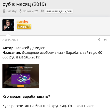
руб в месяц (2019)
А
Д
Т
Gatsby
8 Янв 2021
алексей демидов
в
а
е
т
т
г
Gatsby
о
а
и
ВЕЧНЫЙ
р
н
т
а
е
ч
8 Янв 2021
#1
м
а
ы
л
Автор:
Алексей Демидов
а
Название:
Доходные изображения - Зарабатывайте до 60
000 руб в месяц (2019)
Кто может зарабатывать?
Курс рассчитан на большой круг лиц. От школьников