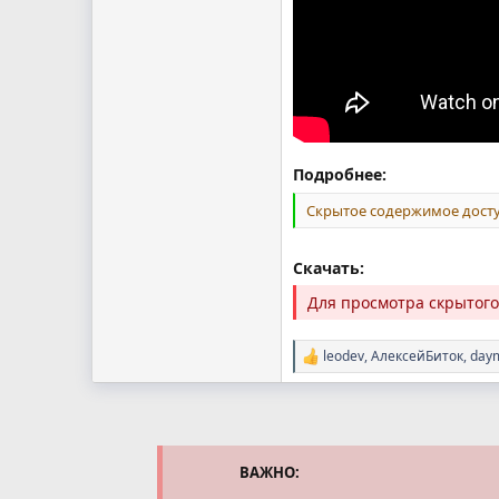
Подробнее:
Скрытое содержимое досту
Скачать:
Для просмотра скрытог
leodev
,
АлексейБиток
,
day
Р
е
а
к
ц
и
и
ВАЖНО:
: