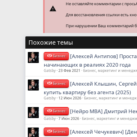
Не оставляйте комментарии с прось
Для восстановления ссылки есть кн
При нарушении Ваш комментарий буд
Похожие темы
[Алексей Антипов] Прост
Бизнес
начинающих в реалиях 2020 года
Gatsby
23 Фев 2021
Бизнес, маркетинг и менедж
[Алексей Клышин, Сергей 
Бизнес
купить квартиру без агента (2025)
Gatsby
12 Июн 2026
Бизнес, маркетинг и менед
[Нейро МВА] Дмитрий Нек
Бизнес
Gatsby
7 Июн 2026
Бизнес, маркетинг и менедж
[Алексей Чечукевич] [Ден
Бизнес