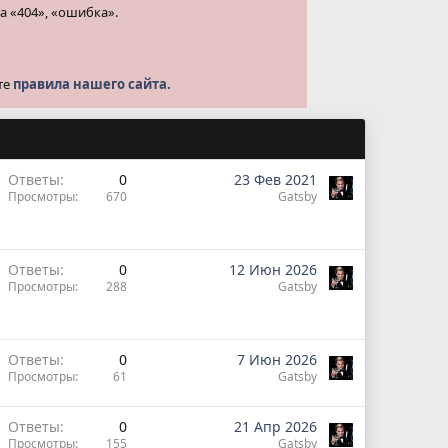
а «404», «ошибка».
те
правила нашего сайта.
Ответы
0
23 Фев 2021
Просмотры
670
Gatsby
Ответы
0
12 Июн 2026
Просмотры
288
Gatsby
Ответы
0
7 Июн 2026
Просмотры
61
Gatsby
Ответы
0
21 Апр 2026
Просмотры
155
Gatsby