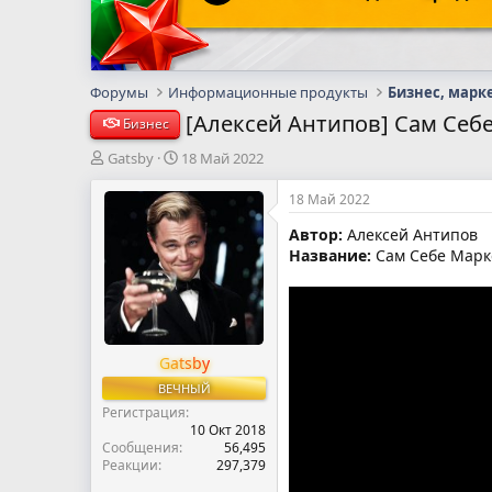
Форумы
Информационные продукты
Бизнес, марк
[Алексей Антипов] Сам Себ
Бизнес
А
Д
Gatsby
18 Май 2022
в
а
т
т
18 Май 2022
о
а
Автор:
Алексей Антипов
р
н
Название:
Сам Себе Марке
т
а
е
ч
м
а
ы
л
а
Gatsby
ВЕЧНЫЙ
Регистрация
10 Окт 2018
Сообщения
56,495
Реакции
297,379