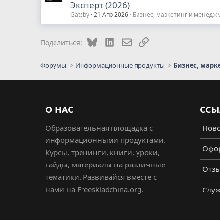
Эксперт (2026)
Gatsby
21 Апр 2026
Бизнес, маркетинг и менедж
Bluesky
LinkedIn
Электронная почта
Ссылка
Поделиться:
Форумы
Информационные продукты
Бизнес, марк
О НАС
ССЫ
Образовательная площадка с
Ново
информационными продуктами.
Офор
Курсы, тренинги, книги, уроки,
гайды, материалы на различные
Отз
тематики. Развивайся вместе с
нами на Freeskladchina.org.
Служ