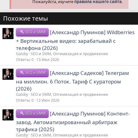
Пожалуйста, изучите
правила нашего сайта.
Похожие темы
[Александр Пуминов] Wildberries
SEO и SMM
+ Вертикальные видео: зарабатывай с
телефона (2026)
Gatsby
SEO и SMM, Оптимизация и продвижение
Ответы
0
13 Июл 2026
[Александр Садеков] Телеграм
SEO и SMM
на миллион. 6 Поток. Тариф С куратором
(2026)
Gatsby
SEO и SMM, Оптимизация и продвижение
Ответы
0
12 Июн 2026
[Александр Пуминов] Контент-
SEO и SMM
завод. Автоматизированный арбитраж
трафика (2025)
Gatsby
SEO и SMM, Оптимизация и продвижение