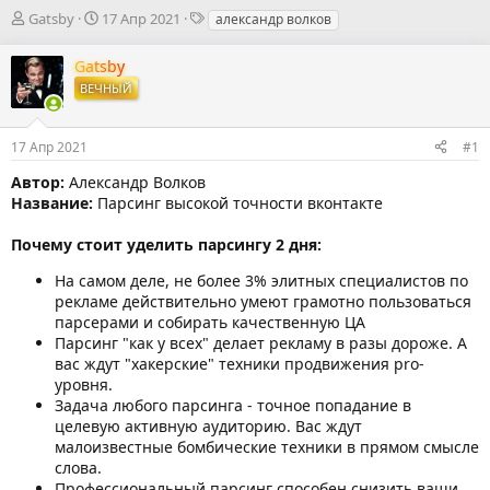
А
Д
Т
Gatsby
17 Апр 2021
александр волков
в
а
е
т
т
г
Gatsby
о
а
и
ВЕЧНЫЙ
р
н
т
а
е
ч
17 Апр 2021
#1
м
а
ы
л
Автор:
Александр Волков
а
Название:
Парсинг высокой точности вконтакте
Почему стоит уделить парсингу 2 дня:
На самом деле, не более 3% элитных специалистов по
рекламе действительно умеют грамотно пользоваться
парсерами и собирать качественную ЦА
Парсинг "как у всех" делает рекламу в разы дороже. А
вас ждут "хакерские" техники продвижения pro-
уровня.
Задача любого парсинга - точное попадание в
целевую активную аудиторию. Вас ждут
малоизвестные бомбические техники в прямом смысле
слова.
Профессиональный парсинг способен снизить ваши