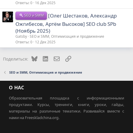
Ответы
0
16 Дек 2025
[Олег Шестаков, Александр
SEO и SMM
Ожгибесов, Артём Высоков] SEO club SPb
(Ноябрь 2025)
Gatsby
SEO и SMM, Оптимизация и продвижение
Ответы
0
12 Дек 2025
Bluesky
LinkedIn
Электронная почта
Ссылка
Поделиться:
SEO и SMM, Оптимизация и продвижение
О НАС
Образовательная площадка с информационными
продуктами. Курсы, тренинги, книги, уроки, гайды,
материалы на различные тематики. Развивайся вместе с
нами на Freeskladchina.org.