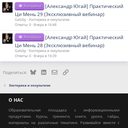
[Александр Югай] Практический
Эзотерика
Ци Мень 29 (Эксклюзивный вебинар)
Gatsby
Эзотерика и оккультизм
Ответы
0
Вчера в 16:48
[Александр Югай] Практический
Эзотерика
Ци Мень 28 (Эксклюзивный вебинар)
Gatsby
Эзотерика и оккультизм
Ответы
0
Вчера в 16:39
Bluesky
LinkedIn
Электронная почта
Ссылка
Поделиться:
Эзотерика и оккультизм
О НАС
Образовательная площадка с информационными
продуктами. Курсы, тренинги, книги, уроки, гайды,
материалы на различные тематики. Развивайся вместе с