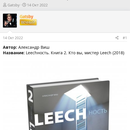
А
Д
Gatsby
14 Окт 2022
в
а
т
т
Gatsby
о
а
ВЕЧНЫЙ
р
н
т
а
е
ч
14 Окт 2022
#1
м
а
ы
л
Автор:
Александр Виш
а
Название:
Leechность. Книга 2. Кто вы, мистер Leech (2018)