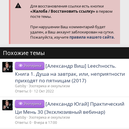
Для восстановления ссылки есть кнопки
«Жалоба / Восстановить ссылку»
в первом
посте темы.
При нарушении Ваш комментарий будет
удален, а Ваш аккаунт заблокирован на сутки.
Пожалуйста, изучите
правила нашего сайта.
Похожие темы
[Александр Виш] Leechность.
Эзотерика
Книга 1. Душа на завтрак, или, неприятности
приходят по пятницам (2017)
Gatsby
Эзотерика и оккультизм
Ответы
0
12 Окт 2022
[Александр Югай] Практический
Эзотерика
Ци Мень 30 (Эксклюзивный вебинар)
Gatsby
Эзотерика и оккультизм
Ответы
0
Вчера в 17:00